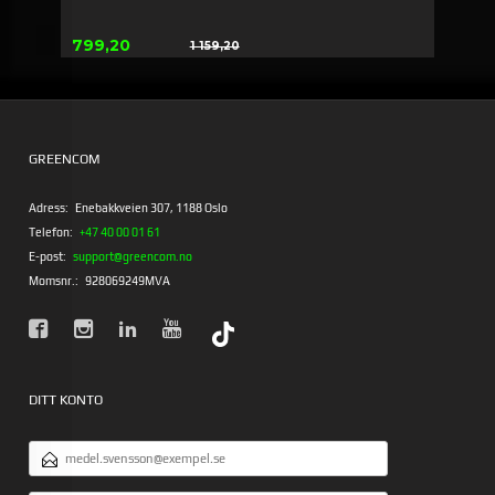
Erbjudande
799,20
1 159,20
Rabatt
GREENCOM
Adress:
Enebakkveien 307, 1188 Oslo
Telefon:
+47 40 00 01 61
E-post:
support@greencom.no
Momsnr.:
928069249MVA
DITT KONTO
E-
POSTADRESS