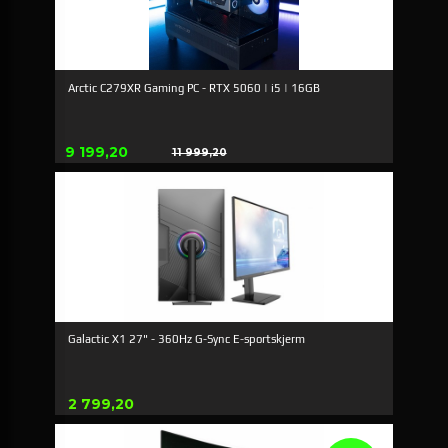
Arctic C279XR Gaming PC - RTX 5060 | i5 | 16GB
Erbjudande
9 199,20
11 999,20
Rabatt
Galactic X1 27" - 360Hz G-Sync E-sportskjerm
Pris
2 799,20