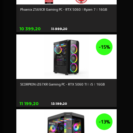
Phoenix Z569CR Gaming PC - RTX 5060 | Ryzen 7 | 16GB
Erbjudande
10 399,20
11 999,20
Rabatt
-15%
SCORPION iZ67XR Gaming PC - RTX 5060 TI | i5 | 16GB
Erbjudande
11 199,20
13 199,20
Rabatt
-13%