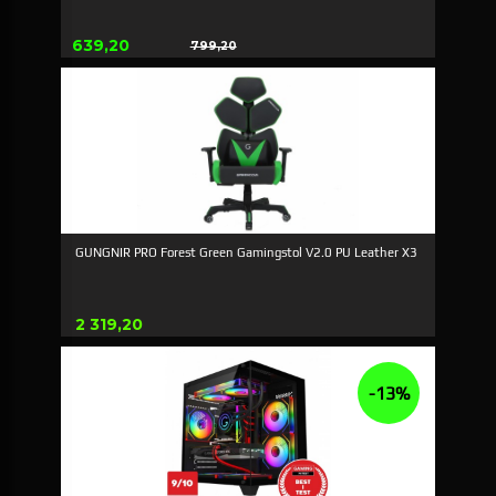
Erbjudande
639,20
799,20
Rabatt
GUNGNIR PRO Forest Green Gamingstol V2.0 PU Leather X3
Pris
2 319,20
-13%