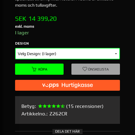
moms och tullavgifter.
Pris
SEK
14 399,20
exkl. moms
I lager
DESIGN
KÖPA
ÖNSKELISTA
Betyg:
(15 recensioner)
Artikkelno.:
Z262CR
DELA DET HÄR