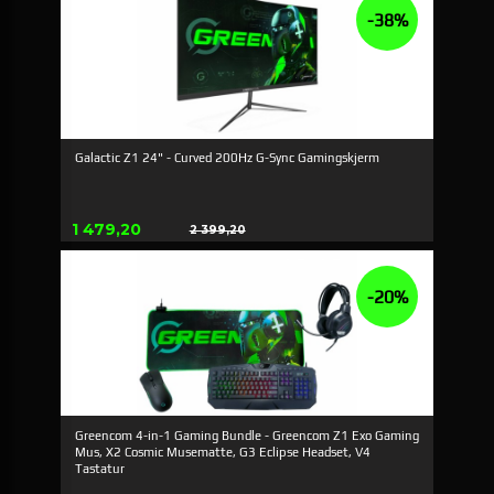
-38%
Galactic Z1 24" - Curved 200Hz G-Sync Gamingskjerm
Erbjudande
1 479,20
2 399,20
Rabatt
-20%
Greencom 4-in-1 Gaming Bundle - Greencom Z1 Exo Gaming
Mus, X2 Cosmic Musematte, G3 Eclipse Headset, V4
Tastatur