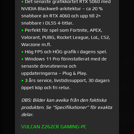
•
Det senaste grafikkortet RTX 5060 med
NVIDIA Blackwell-arkitektur – ca 20 %
snabbare än RTX 4060 och upp till 2×
snabbare i DLSS 4-titlar.
•
Perfekt för spel som Fortnite, APEX,
Valorant, PUBG, Rocket League, LoL, CS2,
Warzone m.fl.
•
Hög FPS och HÖG grafik i dagens spel.
•
Windows 11 Pro förinstallerat med de
senaste drivrutinerna och
uppdateringarna – Plug & Play.
•
3 års service, livstidssupport, 30 dagars
öppet köp och fri retur.
OBS: Bilder kan avvika från den faktiska
produkten. Se “Specifikationer” för exakta
delar.
VULCAN Z262CR GAMING-PC