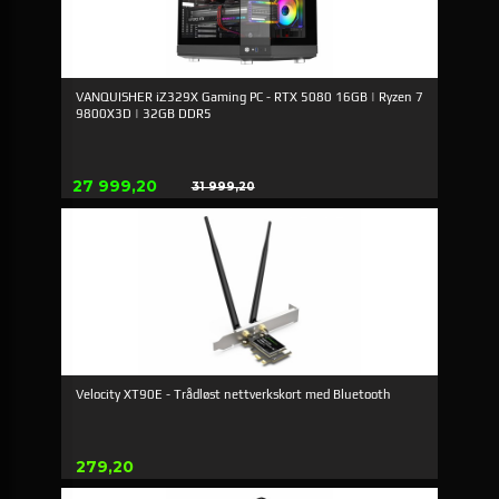
VANQUISHER iZ329X Gaming PC - RTX 5080 16GB | Ryzen 7
9800X3D | 32GB DDR5
Erbjudande
27 999,20
31 999,20
Rabatt
Velocity XT90E - Trådløst nettverkskort med Bluetooth
Pris
279,20