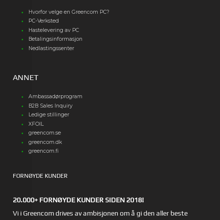
Hvorfor velge en Greencom PC?
PC-Verksted
Hastelevering av PC
Betalingsinformasjon
Nedlastingssenter
ANNET
Ambassadørprogram
B2B Sales Inquiry
Ledige stillinger
XFOIL
greencom.se
greencom.dk
greencom.fi
FORNØYDE KUNDER
20.000+ FORNØYDE KUNDER SIDEN 2018!
Vi i Greencom drives av ambisjonen om å gi den aller beste