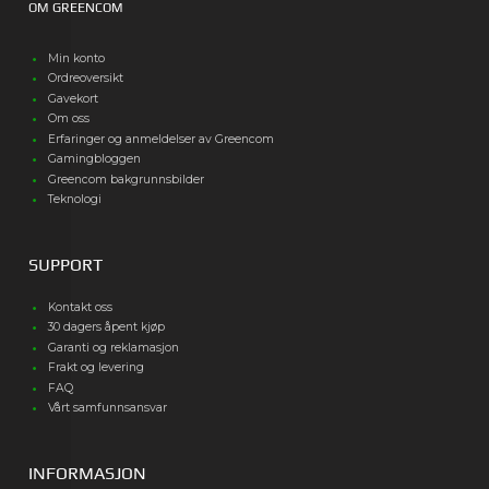
OM GREENCOM
Min konto
Ordreoversikt
Gavekort
Om oss
Erfaringer og anmeldelser av Greencom
Gamingbloggen
Greencom bakgrunnsbilder
Teknologi
SUPPORT
Kontakt oss
30 dagers åpent kjøp
Garanti og reklamasjon
Frakt og levering
FAQ
Vårt samfunnsansvar
INFORMASJON