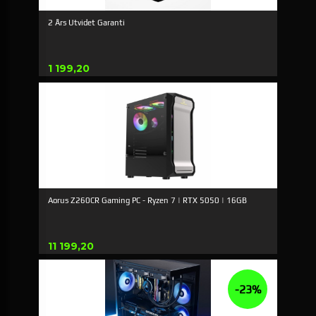
2 Års Utvidet Garanti
Pris
1 199,20
Aorus Z260CR Gaming PC - Ryzen 7 | RTX 5050 | 16GB
Pris
11 199,20
-23%