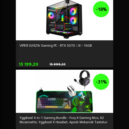
-18%
VIPER X29Z9r Gaming PC - RTX 5070 | i9 | 16GB
Erbjudande
13 199,20
15 999,20
Rabatt
-31%
Yggdrasil 4-in-1 Gaming Bundle - Fury X Gaming Mus, X2
Musematte, Yggdrasil X Headset, Apex6 Mekanisk Tastatur