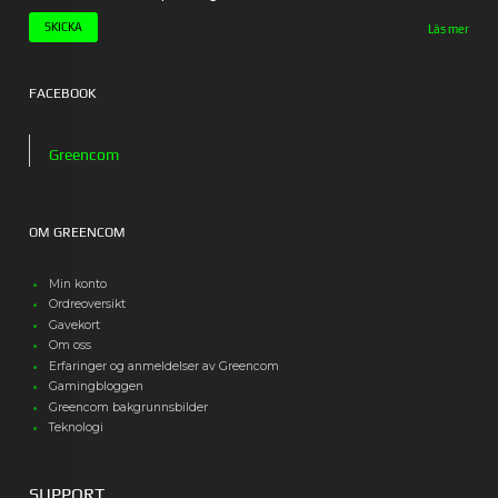
Läs mer
FACEBOOK
Greencom
OM GREENCOM
Min konto
Ordreoversikt
Gavekort
Om oss
Erfaringer og anmeldelser av Greencom
Gamingbloggen
Greencom bakgrunnsbilder
Teknologi
SUPPORT