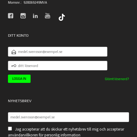
Momsnr.:
928069249MVA
DITT KONTO
E-
POSTADRESS
DITT
LÖSENORD
Glömt lösenord?
NYHETSBREV
Jag accepterar att du skickar ett nyhetsbrev till mig och accepterar
användarvillkoren för personlig information