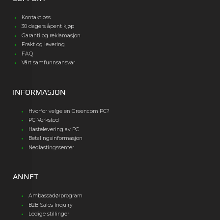
Kontakt oss
30 dagers åpent kjøp
Garanti og reklamasjon
Frakt og levering
FAQ
Vårt samfunnsansvar
INFORMASJON
Hvorfor velge en Greencom PC?
PC-Verksted
Hastelevering av PC
Betalingsinformasjon
Nedlastingssenter
ANNET
Ambassadørprogram
B2B Sales Inquiry
Ledige stillinger