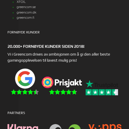
XFOIL
greencom.se
greencom.dk
greencom.fi
FORNØYDE KUNDER
20.000+ FORNØYDE KUNDER SIDEN 2018!
Vi i Greencom drives av ambisjonen om å gi den aller beste
gamingopplevelsen til lavest mulig pris!
PARTNERS