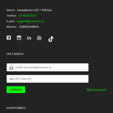
Adress:
Enebakkveien 307, 1188 Oslo
Telefon:
+47 40 00 01 61
E-post:
support@greencom.no
Momsnr.:
928069249MVA
DITT KONTO
E-
POSTADRESS
DITT
LÖSENORD
Glömt lösenord?
NYHETSBREV