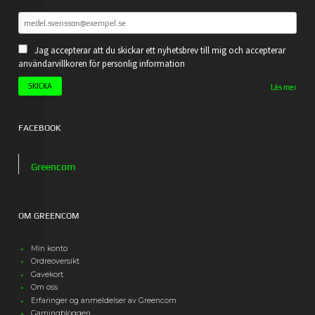
Jag accepterar att du skickar ett nyhetsbrev till mig och accepterar
användarvillkoren för personlig information
Läs mer
FACEBOOK
Greencom
OM GREENCOM
Min konto
Ordreoversikt
Gavekort
Om oss
Erfaringer og anmeldelser av Greencom
Gamingbloggen