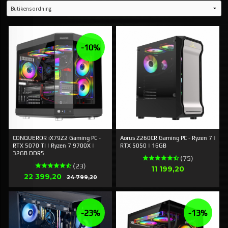
-10%
CONQUEROR iX79Z2 Gaming PC -
Aorus Z260CR Gaming PC - Ryzen 7 |
RTX 5070 TI | Ryzen 7 9700X |
RTX 5050 | 16GB
32GB DDR5
(75)
(23)
Pris
11 199,20
Erbjudande
22 399,20
Rabatt
24 799,20
-23%
-13%