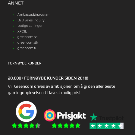
ANNET
Ambassadørprogram
B2B Sales Inquiry
Ledige stillinger
XFOIL
greencom.se
greencom.dk
greencom.fi
FORNØYDE KUNDER
20.000+ FORNØYDE KUNDER SIDEN 2018!
Vi i Greencom drives av ambisjonen om å gi den aller beste
gamingopplevelsen til lavest mulig pris!