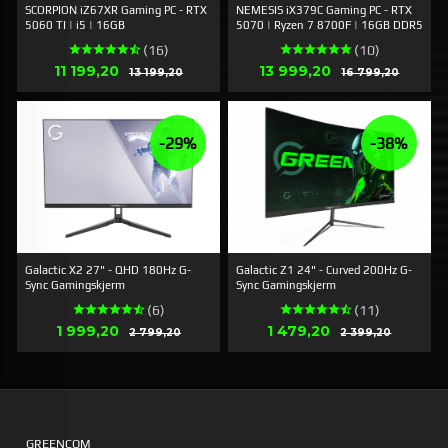
SCORPION iZ67XR Gaming PC - RTX
NEMESIS iX379C Gaming PC - RTX
5060 TI | i5 | 16GB
5070 | Ryzen 7 8700F | 16GB DDR5
(16)
(10)
Erbjudande
Erbjudande
11 199,20
Rabatt
13 999,20
Rabatt
13 199,20
16 799,20
-29%
-38%
Galactic X2 27" - QHD 180Hz G-
Galactic Z1 24" - Curved 200Hz G-
Sync Gamingskjerm
Sync Gamingskjerm
(6)
(11)
Erbjudande
Erbjudande
1 999,20
Rabatt
1 479,20
Rabatt
2 799,20
2 399,20
GREENCOM