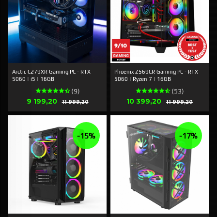
Arctic C279XR Gaming PC - RTX
Phoenix Z569CR Gaming PC - RTX
5060 | i5 | 16GB
5060 | Ryzen 7 | 16GB
(9)
(53)
Erbjudande
Erbjudande
9 199,20
Rabatt
10 399,20
Rabatt
11 999,20
11 999,20
-15%
-17%