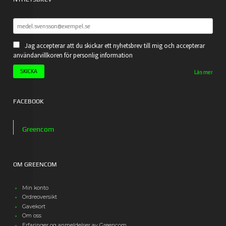
Jag accepterar att du skickar ett nyhetsbrev till mig och accepterar
användarvillkoren för personlig information
Läs mer
FACEBOOK
Greencom
OM GREENCOM
Min konto
Ordreoversikt
Gavekort
Om oss
Erfaringer og anmeldelser av Greencom