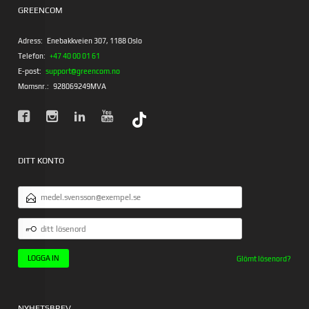
GREENCOM
Adress:
Enebakkveien 307, 1188 Oslo
Telefon:
+47 40 00 01 61
E-post:
support@greencom.no
Momsnr.:
928069249MVA
DITT KONTO
E-
POSTADRESS
DITT
LÖSENORD
Glömt lösenord?
NYHETSBREV