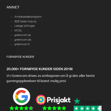
ANNET
Ambassadørprogram
B2B Sales Inquiry
Ledige stillinger
XFOIL
greencom.se
greencom.dk
greencom.fi
FORNØYDE KUNDER
20.000+ FORNØYDE KUNDER SIDEN 2018!
Vi i Greencom drives av ambisjonen om å gi den aller beste
gamingopplevelsen til lavest mulig pris!