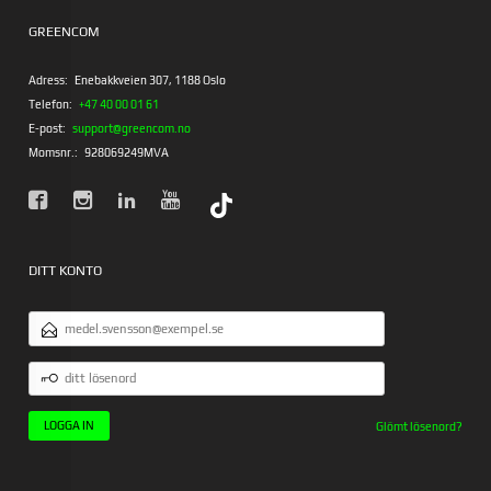
GREENCOM
Adress:
Enebakkveien 307, 1188 Oslo
Telefon:
+47 40 00 01 61
E-post:
support@greencom.no
Momsnr.:
928069249MVA
DITT KONTO
E-
POSTADRESS
DITT
LÖSENORD
Glömt lösenord?