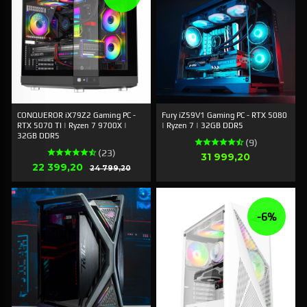
CONQUEROR iX79Z2 Gaming PC -
Fury iZ59V1 Gaming PC - RTX 5080
RTX 5070 TI | Ryzen 7 9700X |
| Ryzen 7 | 32GB DDR5
32GB DDR5
(9)
(23)
Pris
31 999,20
Erbjudande
22 399,20
Rabatt
24 799,20
-6%