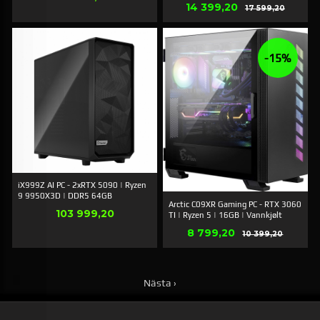
Erbjudande
14 399,20
Rabatt
17 599,20
-15%
iX999Z AI PC - 2xRTX 5090 | Ryzen
9 9950X3D | DDR5 64GB
Arctic C09XR Gaming PC - RTX 3060
Pris
103 999,20
TI | Ryzen 5 | 16GB | Vannkjølt
Erbjudande
8 799,20
Rabatt
10 399,20
Nästa ›