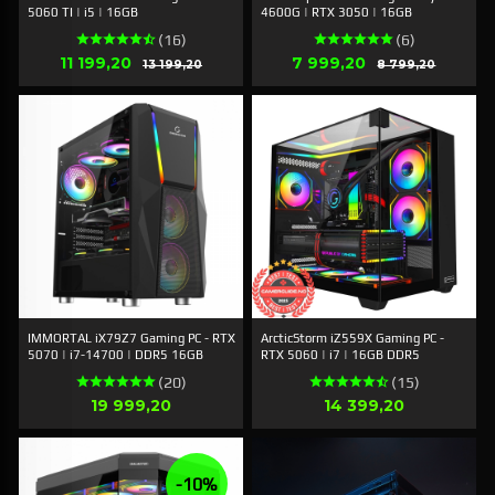
5060 TI | i5 | 16GB
4600G | RTX 3050 | 16GB
(16)
(6)
Erbjudande
Erbjudande
11 199,20
Rabatt
7 999,20
Rabatt
13 199,20
8 799,20
IMMORTAL iX79Z7 Gaming PC - RTX
ArcticStorm iZ559X Gaming PC -
5070 | i7-14700 | DDR5 16GB
RTX 5060 | i7 | 16GB DDR5
(20)
(15)
Pris
Pris
19 999,20
14 399,20
-10%