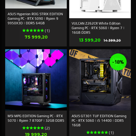
ASUS Hyperion ROG STRIX EDITION
Gaming PC - RTX 5090 | Ryzen 9
9950X3D | DDR5 64GB
VULCAN Z262CR White Edition
Gaming PC - RTX 5060 | Ryzen 7 |
(1)
16GB DDR5
Pris
75 999,20
Erbjudande
13 599,20
Rabatt
14 399,20
-18%
MSI MPG EDITION Gaming PC - RTX
ASUS GT301 TUF EDITION Gaming
5070 | Ryzen 7 8700F | 32GB DDR5
PC - RTX 5060 | i5 14400 | DDR5
16GB
(2)
(1)
Pris
19 999,20