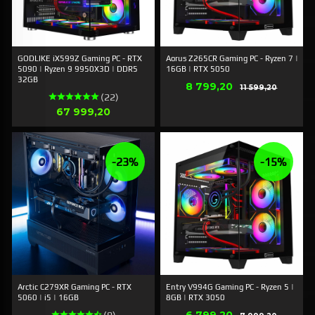
GODLIKE iX599Z Gaming PC - RTX
Aorus Z265CR Gaming PC - Ryzen 7 |
5090 | Ryzen 9 9950X3D | DDR5
16GB | RTX 5050
32GB
Erbjudande
8 799,20
Rabatt
11 599,20
(22)
Pris
67 999,20
-23%
-15%
Arctic C279XR Gaming PC - RTX
Entry V994G Gaming PC - Ryzen 5 |
5060 | i5 | 16GB
8GB | RTX 3050
Erbjudande
Rabatt