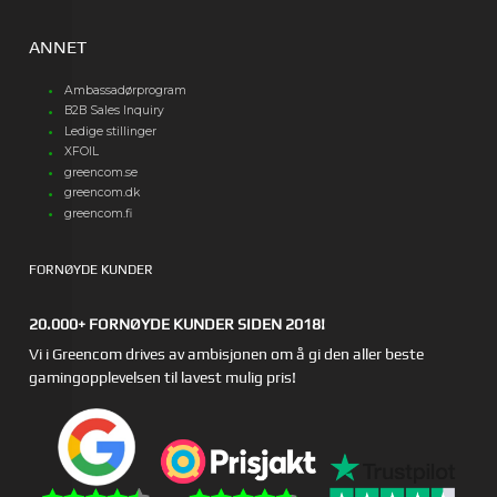
ANNET
Ambassadørprogram
B2B Sales Inquiry
Ledige stillinger
XFOIL
greencom.se
greencom.dk
greencom.fi
FORNØYDE KUNDER
20.000+ FORNØYDE KUNDER SIDEN 2018!
Vi i Greencom drives av ambisjonen om å gi den aller beste
gamingopplevelsen til lavest mulig pris!