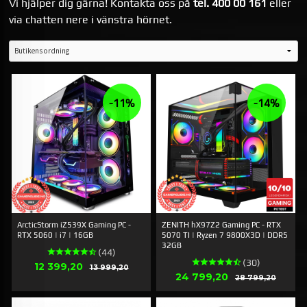
Vi hjälper dig gärna! Kontakta oss på
tel. 400 00 161
eller
via chatten nere i vänstra hörnet.
-11%
-14%
ArcticStorm iZ539X Gaming PC -
ZENITH hX97Z2 Gaming PC - RTX
RTX 5060 | i7 | 16GB
5070 TI | Ryzen 7 9800X3D | DDR5
32GB
(44)
(30)
Erbjudande
12 399,20
Rabatt
13 999,20
Erbjudande
24 799,20
Rabatt
28 799,20