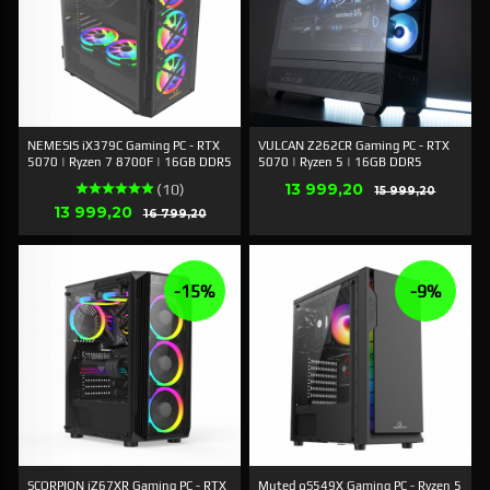
NEMESIS iX379C Gaming PC - RTX
VULCAN Z262CR Gaming PC - RTX
5070 | Ryzen 7 8700F | 16GB DDR5
5070 | Ryzen 5 | 16GB DDR5
Erbjudande
13 999,20
Rabatt
(10)
15 999,20
Erbjudande
13 999,20
Rabatt
16 799,20
-15%
-9%
SCORPION iZ67XR Gaming PC - RTX
Muted qS549X Gaming PC - Ryzen 5