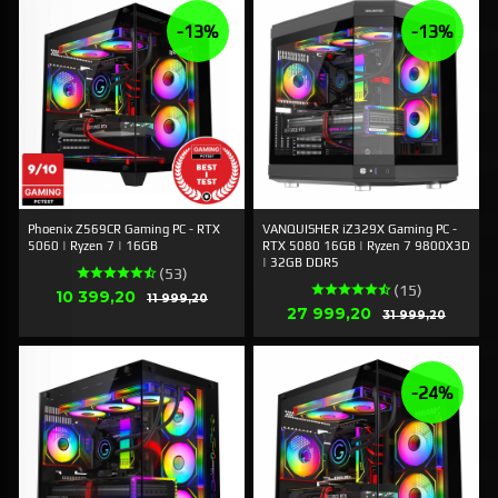
-13%
-13%
Phoenix Z569CR Gaming PC - RTX
VANQUISHER iZ329X Gaming PC -
5060 | Ryzen 7 | 16GB
RTX 5080 16GB | Ryzen 7 9800X3D
| 32GB DDR5
(53)
(15)
Erbjudande
10 399,20
Rabatt
11 999,20
Erbjudande
27 999,20
Rabatt
31 999,20
-24%