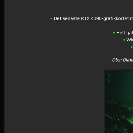
•
Det senaste RTX 4090-grafikkortet me
•
Helt ga
•
Win
•
Obs: Bilde