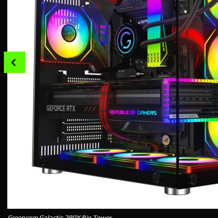
Prev
Greencom Galactic 280X Big Tower