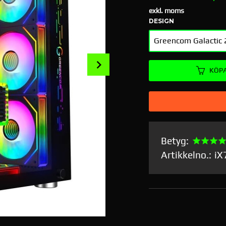
exkl. moms
DESIGN
Next
KÖP
Betyg:
Artikkelno.:
iX
Greencom Galactic 280X Big Tower