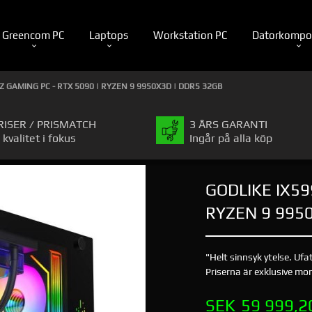
Greencom PC
Laptops
Workstation PC
Datorkompo
Z GAMING PC - RTX 5090 | RYZEN 9 9950X3D | DDR5 32GB
RISER / PRISMATCH
3 ÅRS GARANTI
 kvalitet i fokus
Ingår på alla köp
GODLIKE IX59
RYZEN 9 995
"Helt sinnsyk ytelse. Uf
Priserna är exklusive mom
Pris
SEK
59 999,2