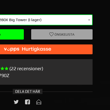
A
ÖNSKELISTA
(22 recensioner)
790Z
DELA DET HÄR
Greenc