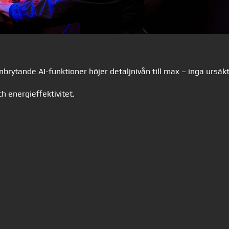
ytande AI-funktioner höjer detaljnivån till max – inga ursäk
h energieffektivitet.