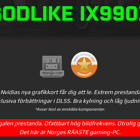
i Nvidias nya grafikkort får dig att le. Extrem presta
lusiva förbättringar i DLSS. Bra kylning och låg ljudni
*Avser test av enskilda komponenter.
galen prestanda. Ofattbart hög bildfrekvens. Otrolig g
Det här är Norges RÅASTE gaming-PC.