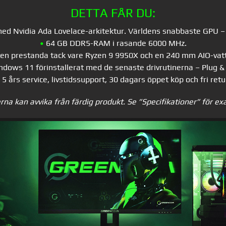
DETTA FÅR DU:
d Nvidia Ada Lovelace-arkitektur. Världens snabbaste GPU – 
•
64 GB DDR5-RAM i rasande 6000 MHz.
len prestanda tack vare Ryzen 9 9950X och en 240 mm AIO-vatt
dows 11 förinstallerat med de senaste drivrutinerna – Plug & 
5 års service, livstidssupport, 30 dagars öppet köp och fri retu
rna kan avvika från färdig produkt. Se ”Specifikationer” för ex