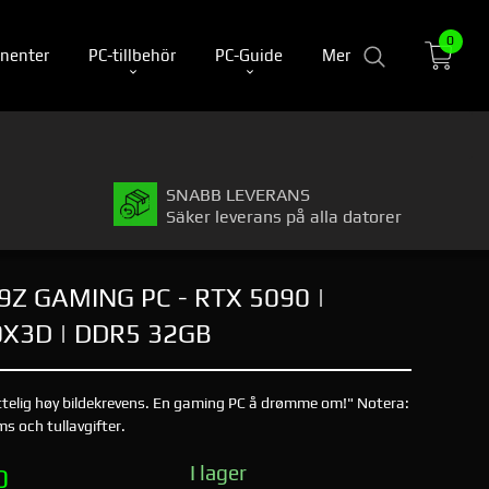
0
nenter
PC-tillbehör
PC-Guide
Mer
SNABB LEVERANS
Säker leverans på alla datorer
9Z GAMING PC - RTX 5090 |
0X3D | DDR5 32GB
attelig høy bildekrevens. En gaming PC å drømme om!" Notera:
s och tullavgifter.
I lager
0