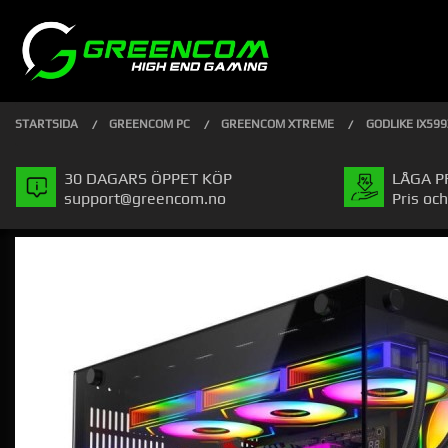
Gå
Stäng
PRODUKTER
till
innehåll
STARTSIDA
GREENCOM PC
GREENCOM XTREME
GODLIKE IX599
30 DAGARS ÖPPET KÖP
LÅGA P
support@greencom.no
Pris och