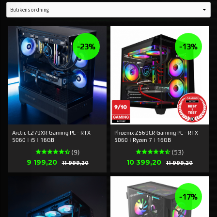
-23%
-13%
Arctic C279XR Gaming PC - RTX
Phoenix Z569CR Gaming PC - RTX
5060 | i5 | 16GB
5060 | Ryzen 7 | 16GB
(9)
(53)
Erbjudande
Erbjudande
9 199,20
Rabatt
10 399,20
Rabatt
11 999,20
11 999,20
-17%