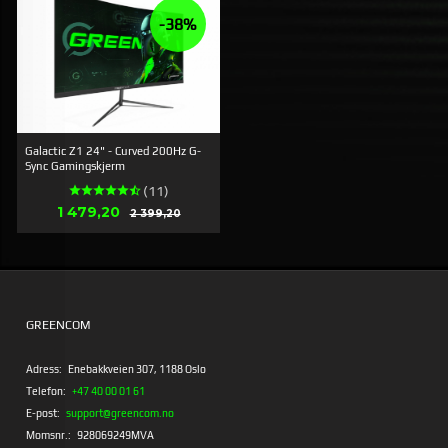
-38%
Galactic Z1 24" - Curved 200Hz G-
Sync Gamingskjerm
(11)
Erbjudande
1 479,20
Rabatt
2 399,20
GREENCOM
Adress:
Enebakkveien 307, 1188 Oslo
Telefon:
+47 40 00 01 61
E-post:
support@greencom.no
Momsnr.:
928069249MVA