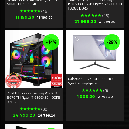
5060 TI | i5 | 16GB
RTX 5080 16GB | Ryzen 7 9800X3D
| 32GB DDR5
(16)
(15)
Erbjudande
11 199,20
Rabatt
13 199,20
Erbjudande
27 999,20
Rabatt
31 999,20
-14%
-29%
Galactic X2 27" - QHD 180Hz G-
Sync Gamingskjerm
(6)
ZENITH hX97Z2 Gaming PC - RTX
Erbjudande
1 999,20
Rabatt
2 799,20
5070 TI | Ryzen 7 9800X3D | DDR5
32GB
(30)
Erbjudande
24 799,20
Rabatt
28 799,20