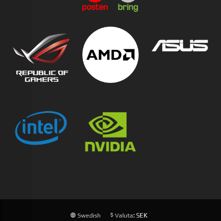
: SEK
Swedish
Valuta