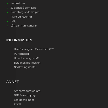
Kontakt oss
30 dagers åpent kjøp
Garanti og reklamasjon
Frakt og levering
FAQ
Vårt samfunnsansvar
INFORMASJON
Hvorfor velge en Greencom PC?
PC-Verksted
Hastelevering av PC
Betalingsinformasjon
Nedlastingssenter
ANNET
Ambassadørprogram
B2B Sales Inquiry
Ledige stillinger
XFOIL