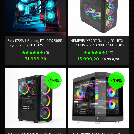
Fury iZ59V1 Gaming PC - RTX 5080
NEMESIS iX379C Gaming PC - RTX
| Ryzen 7 | 32GB DDR5
5070 | Ryzen 7 8700F | 16GB DDR5
(9)
(10)
Pris
Erbjudande
31 999,20
13 999,20
Rabatt
16 799,20
-15%
-13%
SCORPION iZ67XR Gaming PC - RTX
VANQUISHER iZ329X Gaming PC -