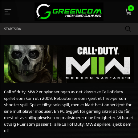
Gå
0
till
innehåll
STARTSIDA
Call of duty: MW2 er nylanseringen av det klassiske Call of duty
spillet som kom ut i 2009. Rebooten er som kjent et first-person
shooter spill. Spillet tilbyr solo spill, men er klart best annerkjent for
sine multiplayer moduser. En PC bygget for gaming sikrer at du får
mest ut av spillopplevelsen og maksimerer dine ferdigheter. Vi har et
utvalg PCer som passer til alle Call of Duty: MW2 spillere, sjekk dem
ut!