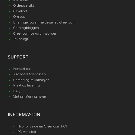
Min konto
Ordreoversikt
Gavekort
Om oss
Erfaringer og anmeldelser av Greencom
Gamingbloggen
Greencom bakgrunnsbilder
Teknologi
SUPPORT
Kontakt oss
30 dagers åpent kjøp
Garanti og reklamasjon
Frakt og levering
FAQ
Vårt samfunnsansvar
INFORMASJON
Hvorfor velge en Greencom PC?
PC-Verksted