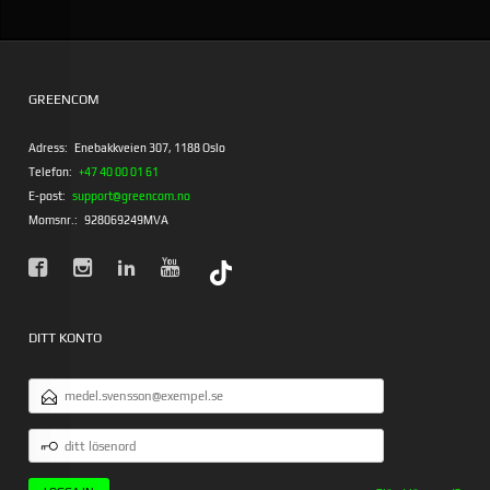
GREENCOM
Adress:
Enebakkveien 307, 1188 Oslo
Telefon:
+47 40 00 01 61
E-post:
support@greencom.no
Momsnr.:
928069249MVA
DITT KONTO
E-
POSTADRESS
DITT
LÖSENORD