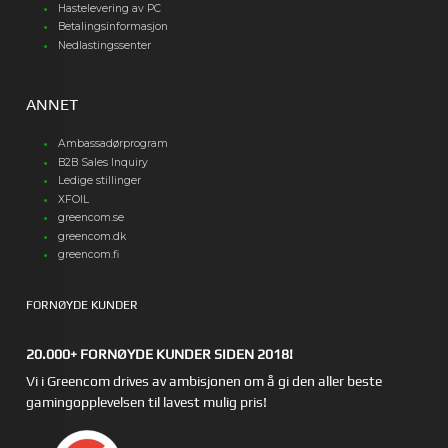
Hastelevering av PC
Betalingsinformasjon
Nedlastingssenter
ANNET
Ambassadørprogram
B2B Sales Inquiry
Ledige stillinger
XFOIL
greencom.se
greencom.dk
greencom.fi
FORNØYDE KUNDER
20.000+ FORNØYDE KUNDER SIDEN 2018!
Vi i Greencom drives av ambisjonen om å gi den aller beste
gamingopplevelsen til lavest mulig pris!