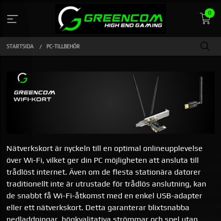
Gå
0
till
innehåll
STARTSIDA
PC-TILLBEHÖR
Nätverkskort är nyckeln till en optimal onlineupplevelse
över Wi-Fi, vilket ger din PC möjligheten att ansluta till
trådlöst internet. Även om de flesta stationära datorer
traditionellt inte är utrustade för trådlös anslutning, kan
de snabbt få Wi-Fi-åtkomst med en enkel USB-adapter
eller ett nätverkskort. Detta garanterar blixtsnabba
nedladdningar, högkvalitativa strömmar och spel utan