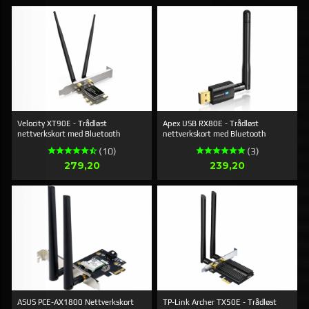
Velocity XT90E - Trådløst
Apex USB RX80E - Trådløst
nettverkskort med Bluetooth
nettverkskort med Bluetooth
(10)
(3)
Pris
Pris
279,20
239,20
ASUS PCE-AX1800 Nettverkskort
TP-Link Archer TX50E - Trådløst