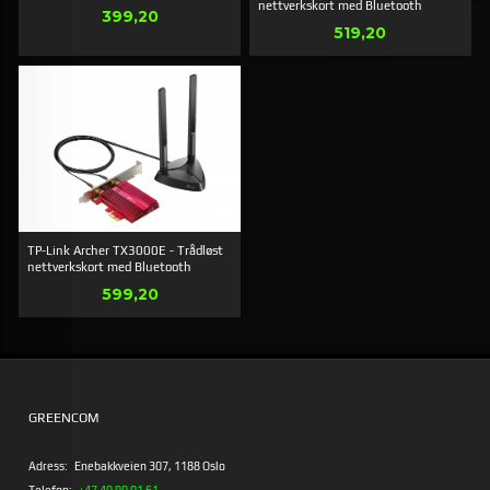
nettverkskort med Bluetooth
Pris
399,20
Pris
519,20
TP-Link Archer TX3000E - Trådløst
nettverkskort med Bluetooth
Pris
599,20
GREENCOM
Adress:
Enebakkveien 307, 1188 Oslo