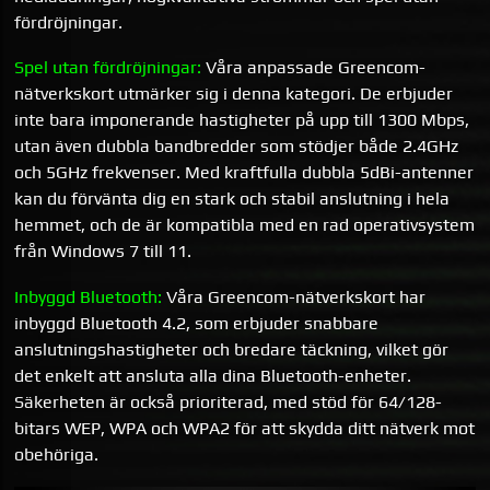
fördröjningar.
Spel utan fördröjningar:
Våra anpassade Greencom-
nätverkskort utmärker sig i denna kategori. De erbjuder
inte bara imponerande hastigheter på upp till 1300 Mbps,
utan även dubbla bandbredder som stödjer både 2.4GHz
och 5GHz frekvenser. Med kraftfulla dubbla 5dBi-antenner
kan du förvänta dig en stark och stabil anslutning i hela
hemmet, och de är kompatibla med en rad operativsystem
från Windows 7 till 11.
Inbyggd Bluetooth:
Våra Greencom-nätverkskort har
inbyggd Bluetooth 4.2, som erbjuder snabbare
anslutningshastigheter och bredare täckning, vilket gör
det enkelt att ansluta alla dina Bluetooth-enheter.
Säkerheten är också prioriterad, med stöd för 64/128-
bitars WEP, WPA och WPA2 för att skydda ditt nätverk mot
obehöriga.