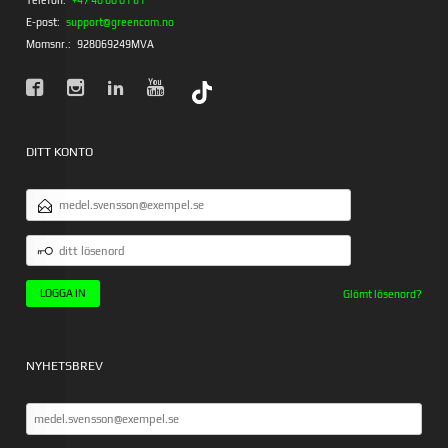
Telefon:
+47 40 00 01 61
E-post:
support@greencom.no
Momsnr.:
928069249MVA
DITT KONTO
E-
POSTADRESS
DITT
LÖSENORD
Glömt lösenord?
NYHETSBREV