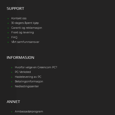
SUPPORT
Kontakt oss
30 dagers åpent kjøp
Garanti og reklamasjon
Frakt og levering
FAQ
Vårt samfunnsansvar
INFORMASJON
Hvorfor velge en Greencom PC?
PC-Verksted
Hastelevering av PC
Betalingsinformasjon
Nedlastingssenter
ANNET
Ambassadørprogram