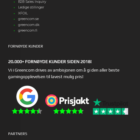
B2B Sales Inquiry
Ledige stillinger
XFOIL
greencom.se
greencom.dk
greencom.fi
FORNØYDE KUNDER
20.000+ FORNØYDE KUNDER SIDEN 2018!
Vi i Greencom drives av ambisjonen om å gi den aller beste
gamingopplevelsen til lavest mulig pris!
PARTNERS