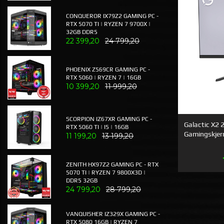
CONQUEROR IX79Z2 GAMING PC -
RTX 5070 TI | RYZEN 7 9700X |
32GB DDR5
22 399,20
24 799,20
PHOENIX Z569CR GAMING PC -
RTX 5060 | RYZEN 7 | 16GB
10 399,20
11 999,20
SCORPION IZ67XR GAMING PC -
Galactic X2 
RTX 5060 TI | I5 | 16GB
Gamingskje
11 199,20
13 199,20
ZENITH HX97Z2 GAMING PC - RTX
5070 TI | RYZEN 7 9800X3D |
DDR5 32GB
24 799,20
28 799,20
VANQUISHER IZ329X GAMING PC -
RTX 5080 16GB | RYZEN 7