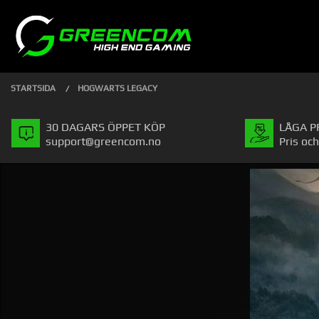
Gå
Stäng
PRODUKTER
till
innehåll
STARTSIDA
HOGWARTS LEGACY
30 DAGARS ÖPPET KÖP
LÅGA P
support@greencom.no
Pris och