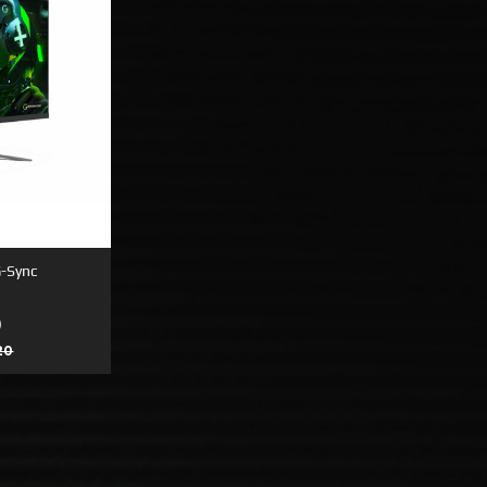
G-Sync
)
Rabatt
20