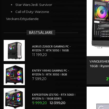
Star Wars Jedi: Survivor
Call of Duty: Warzone
Veckans Erbjudande
BÄSTSÄLJARE
AORUS Z260CR GAMING PC -
RYZEN 7 | RTX 5050 | 16GB
11 199,20
VANQUISHER 
16GB | Ryze
ENTRY V894G GAMING PC -
RYZEN 5 | RTX 3050 | 8GB
E
7 599,20
2
EXPEDITION IZ570G - RTX 5060 |
RYZEN 5 | 16GB DDR5
9 999,20
12 399,20