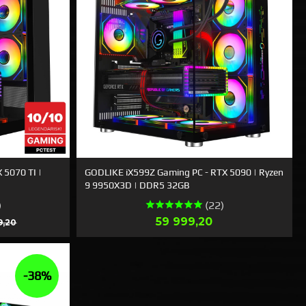
 5070 TI |
GODLIKE iX599Z Gaming PC - RTX 5090 | Ryzen
9 9950X3D | DDR5 32GB
)
(22)
Rabatt
Pris
59 999,20
9,20
LÄS MER
-38%