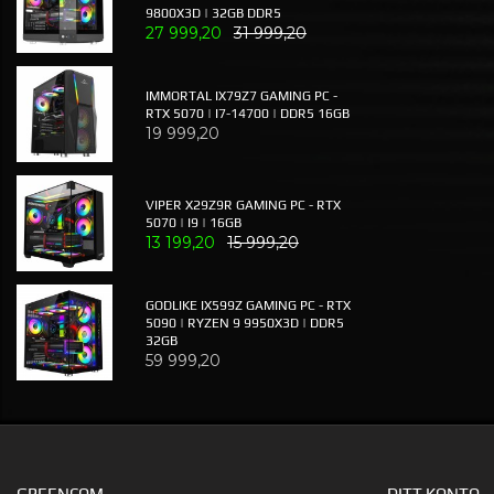
9800X3D | 32GB DDR5
27 999,20
31 999,20
IMMORTAL IX79Z7 GAMING PC -
RTX 5070 | I7-14700 | DDR5 16GB
19 999,20
VIPER X29Z9R GAMING PC - RTX
5070 | I9 | 16GB
13 199,20
15 999,20
GODLIKE IX599Z GAMING PC - RTX
5090 | RYZEN 9 9950X3D | DDR5
32GB
59 999,20