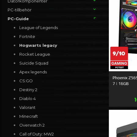
Datorkomponenter
PC-tillbehör
PC-Guide
League of Legends
Fortnite
Hogwarts legacy
Rocket League
Suicide Squad
Apex legends
Phoenix Z56
CS:GO
7 | 16GB
Destiny 2
Diablo 4
Valorant
Minecraft
Overwatch 2
Call of Duty: MW2