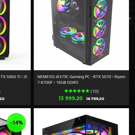
X 5060 TI | i5
NEMESIS iX379C Gaming PC - RTX 5070 | Ryzen
7 8700F | 16GB DDR5
)
(10)
Rabatt
Erbjudande
Rabatt
13 999,20
,20
16 799,20
LÄS MER
-14%