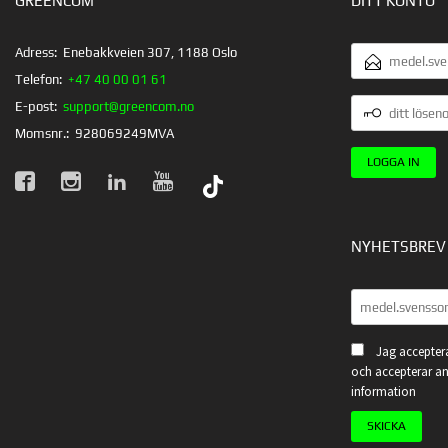
GREENCOM
DITT KONTO
E-
Adress:
Enebakkveien 307, 1188 Oslo
POSTADRESS
Telefon:
+47 40 00 01 61
DITT
E-post:
support@greencom.no
LÖSENORD
Momsnr.:
928069249MVA
NYHETSBREV
Jag acceptera
och accepterar an
information