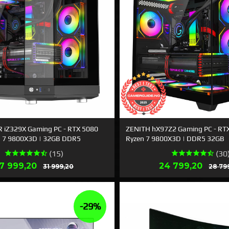
iZ329X Gaming PC - RTX 5080
ZENITH hX97Z2 Gaming PC - RTX
n 7 9800X3D | 32GB DDR5
Ryzen 7 9800X3D | DDR5 32GB
(15)
(30
rbjudande
Rabatt
Erbjudande
7 999,20
24 799,20
31 999,20
28 79
LÄS MER
LÄS MER
-29%