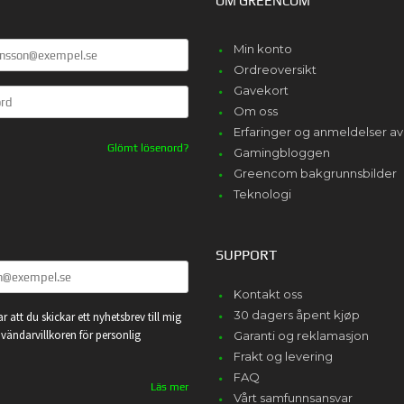
OM GREENCOM
Min konto
Ordreoversikt
Gavekort
Om oss
Erfaringer og anmeldelser 
Glömt lösenord?
Gamingbloggen
Greencom bakgrunnsbilder
Teknologi
SUPPORT
Kontakt oss
30 dagers åpent kjøp
r att du skickar ett nyhetsbrev till mig
vändarvillkoren för personlig
Garanti og reklamasjon
Frakt og levering
FAQ
Läs mer
Vårt samfunnsansvar