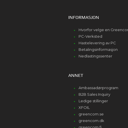
INFORMASJON
Hvorfor velge en Greenc
PC-Verksted
Hastelevering av PC
Betalingsinformasjon
Nedlastingssenter
ANNET
Ambassadørprogram
B2B Sales Inquiry
Ledige stillinger
XFOIL
greencom.se
greencom.dk
greencom.fi