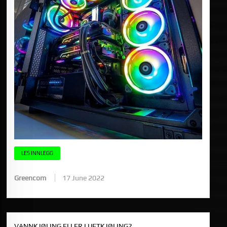
LES INNLEGG
Greencom
17 June 2022
VANNKJØLING ELLER LUFTKJØLING?