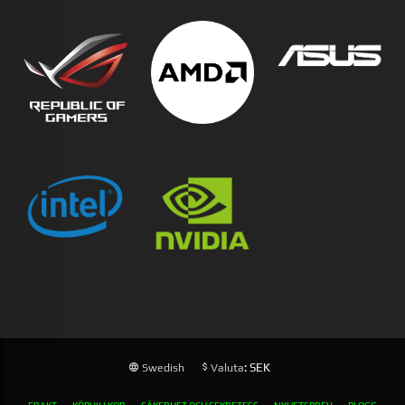
: SEK
Swedish
Valuta