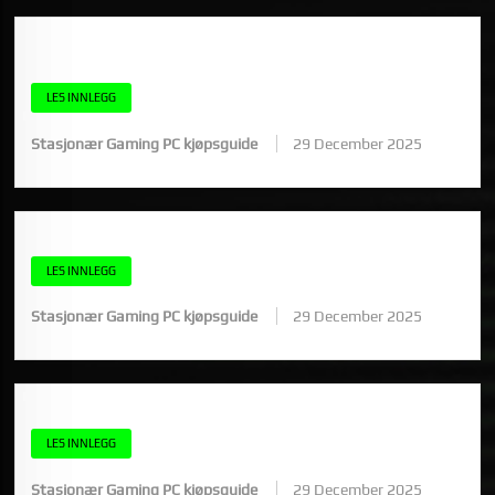
TEK.NO GAMING PC: HVA TESTENE SIER OG HVA DU BØR SE
ETTER
LES INNLEGG
Stasjonær Gaming PC kjøpsguide
29 December 2025
TEK GAMING PC: SLIK LESER DU TESTER OG FINNER RIKTIG PC
LES INNLEGG
Stasjonær Gaming PC kjøpsguide
29 December 2025
ALIENWARE GAMING PC: ER DET VERDT PRISEN?
LES INNLEGG
Stasjonær Gaming PC kjøpsguide
29 December 2025