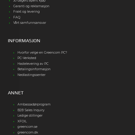
30 dagers åpent kjøp
Garanti og reklamasjon
Frakt og levering
FAQ
Vårt samfunnsansvar
INFORMASJON
Hvorfor velge en Greencom PC?
PC-Verksted
Hastelevering av PC
Betalingsinformasjon
Nedlastingssenter
ANNET
Ambassadørprogram
B2B Sales Inquiry
Ledige stillinger
XFOIL
greencom.se
greencom.dk