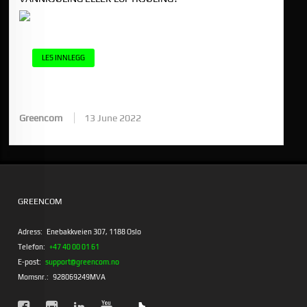
LES INNLEGG
Greencom
13 June 2022
GREENCOM
Adress:
Enebakkveien 307, 1188 Oslo
Telefon:
+47 40 00 01 61
E-post:
support@greencom.no
Momsnr.:
928069249MVA