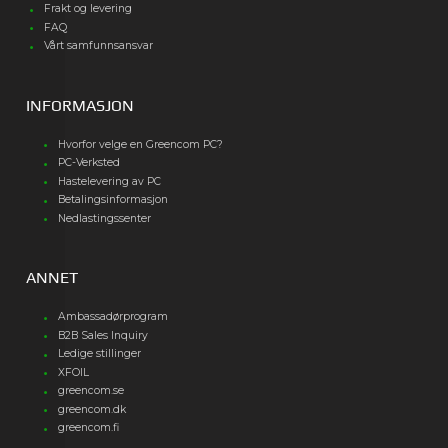
Frakt og levering
FAQ
Vårt samfunnsansvar
INFORMASJON
Hvorfor velge en Greencom PC?
PC-Verksted
Hastelevering av PC
Betalingsinformasjon
Nedlastingssenter
ANNET
Ambassadørprogram
B2B Sales Inquiry
Ledige stillinger
XFOIL
greencom.se
greencom.dk
greencom.fi