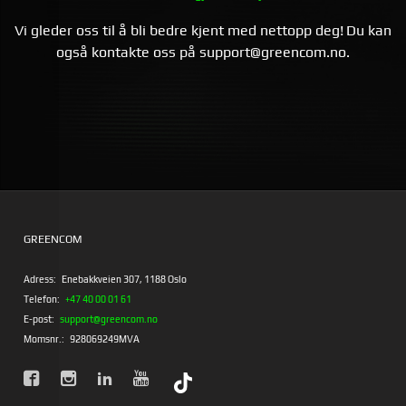
Vi gleder oss til å bli bedre kjent med nettopp deg!
Du kan
også kontakte oss på support@greencom.no.
GREENCOM
Adress:
Enebakkveien 307, 1188 Oslo
Telefon:
+47 40 00 01 61
E-post:
support@greencom.no
Momsnr.:
928069249MVA