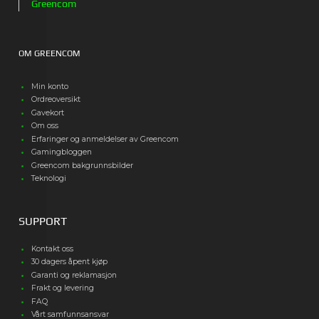
Greencom
OM GREENCOM
Min konto
Ordreoversikt
Gavekort
Om oss
Erfaringer og anmeldelser av Greencom
Gamingbloggen
Greencom bakgrunnsbilder
Teknologi
SUPPORT
Kontakt oss
30 dagers åpent kjøp
Garanti og reklamasjon
Frakt og levering
FAQ
Vårt samfunnsansvar