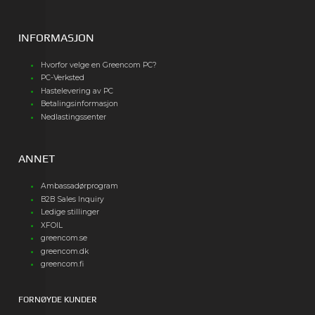
INFORMASJON
Hvorfor velge en Greencom PC?
PC-Verksted
Hastelevering av PC
Betalingsinformasjon
Nedlastingssenter
ANNET
Ambassadørprogram
B2B Sales Inquiry
Ledige stillinger
XFOIL
greencom.se
greencom.dk
greencom.fi
FORNØYDE KUNDER