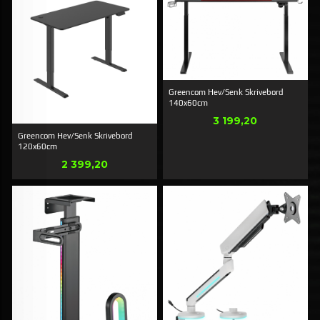
Greencom Hev/Senk Skrivebord
140x60cm
Pris
3 199,20
Greencom Hev/Senk Skrivebord
120x60cm
Pris
2 399,20