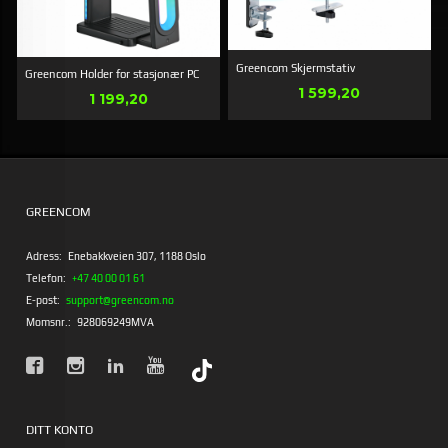
Greencom Skjermstativ
Greencom Holder for stasjonær PC
Pris
1 599,20
Pris
1 199,20
GREENCOM
Adress:
Enebakkveien 307, 1188 Oslo
Telefon:
+47 40 00 01 61
E-post:
support@greencom.no
Momsnr.:
928069249MVA
DITT KONTO