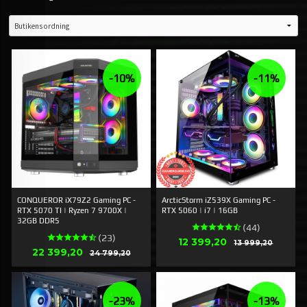
-10%
-11%
CONQUEROR iX79Z2 Gaming PC -
ArcticStorm iZ539X Gaming PC -
RTX 5070 TI | Ryzen 7 9700X |
RTX 5060 | i7 | 16GB
32GB DDR5
(44)
(23)
Erbjudande
12 399,20
Rabatt
13 999,20
Erbjudande
22 399,20
Rabatt
24 799,20
-23%
-13%