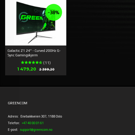
-38%
Galactic Z1 24" - Curved 200Hz G-
Sync Gamingskjerm
(11)
Erbjudande
1 479,20
Rabatt
2 399,20
GREENCOM
Adress:
Enebakkveien 307, 1188 Oslo
Telefon:
+47 40 00 01 61
E-post:
support@greencom.no