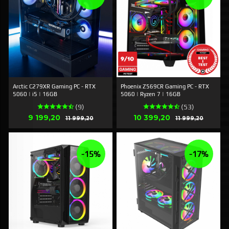
Arctic C279XR Gaming PC - RTX
Phoenix Z569CR Gaming PC - RTX
5060 | i5 | 16GB
5060 | Ryzen 7 | 16GB
(9)
(53)
Erbjudande
Erbjudande
9 199,20
Rabatt
10 399,20
Rabatt
11 999,20
11 999,20
-15%
-17%