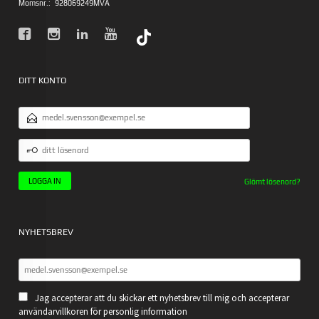
Momsnr.:
928069249MVA
DITT KONTO
E-
POSTADRESS
DITT
LÖSENORD
Glömt lösenord?
NYHETSBREV
Jag accepterar att du skickar ett nyhetsbrev till mig och accepterar
användarvillkoren för personlig information