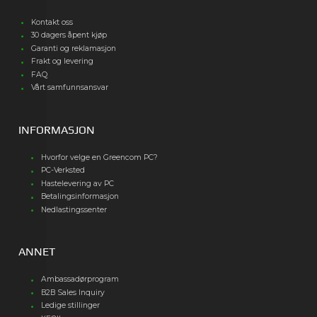
Kontakt oss
30 dagers åpent kjøp
Garanti og reklamasjon
Frakt og levering
FAQ
Vårt samfunnsansvar
INFORMASJON
Hvorfor velge en Greencom PC?
PC-Verksted
Hastelevering av PC
Betalingsinformasjon
Nedlastingssenter
ANNET
Ambassadørprogram
B2B Sales Inquiry
Ledige stillinger