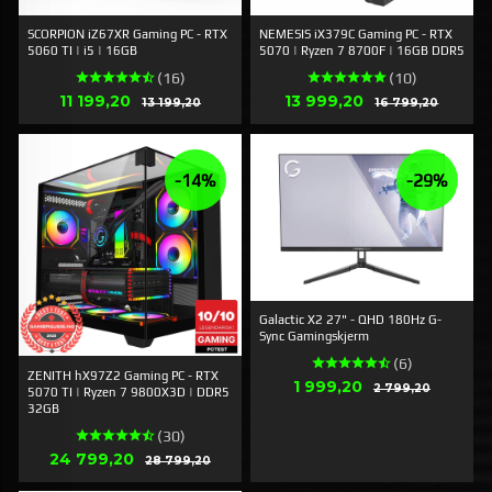
SCORPION iZ67XR Gaming PC - RTX
NEMESIS iX379C Gaming PC - RTX
5060 TI | i5 | 16GB
5070 | Ryzen 7 8700F | 16GB DDR5
(16)
(10)
Erbjudande
Erbjudande
11 199,20
Rabatt
13 999,20
Rabatt
13 199,20
16 799,20
-14%
-29%
Galactic X2 27" - QHD 180Hz G-
Sync Gamingskjerm
(6)
ZENITH hX97Z2 Gaming PC - RTX
Erbjudande
1 999,20
Rabatt
2 799,20
5070 TI | Ryzen 7 9800X3D | DDR5
32GB
(30)
Erbjudande
24 799,20
Rabatt
28 799,20