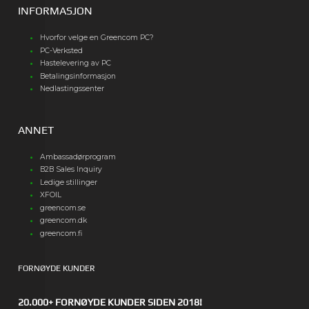
INFORMASJON
Hvorfor velge en Greencom PC?
PC-Verksted
Hastelevering av PC
Betalingsinformasjon
Nedlastingssenter
ANNET
Ambassadørprogram
B2B Sales Inquiry
Ledige stillinger
XFOIL
greencom.se
greencom.dk
greencom.fi
FORNØYDE KUNDER
20.000+ FORNØYDE KUNDER SIDEN 2018!