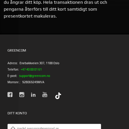
du ångrar ditt köp. Hela transaktionen dras ut och
pengarna återförs till ditt kort samtidigt som
presentkortet makuleras.
GREENCOM
Adress:
Enebakkveien 307, 1188 Oslo
Telefon:
+47 40 00 01 61
E-post:
support@greencom.no
Momsnr.:
928069249MVA
DITT KONTO
E-