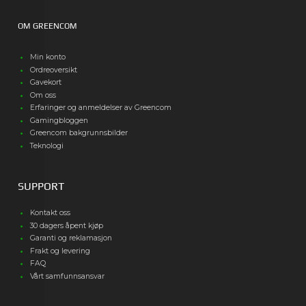
OM GREENCOM
Min konto
Ordreoversikt
Gavekort
Om oss
Erfaringer og anmeldelser av Greencom
Gamingbloggen
Greencom bakgrunnsbilder
Teknologi
SUPPORT
Kontakt oss
30 dagers åpent kjøp
Garanti og reklamasjon
Frakt og levering
FAQ
Vårt samfunnsansvar