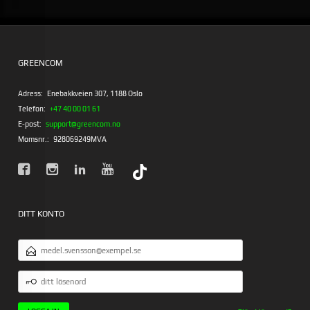
GREENCOM
Adress:
Enebakkveien 307, 1188 Oslo
Telefon:
+47 40 00 01 61
E-post:
support@greencom.no
Momsnr.:
928069249MVA
DITT KONTO
E-
POSTADRESS
DITT
LÖSENORD