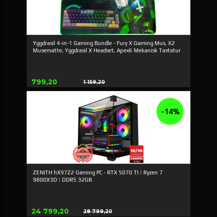
Yggdrasil 4-in-1 Gaming Bundle - Fury X Gaming Mus, X2
Musematte, Yggdrasil X Headset, Apex6 Mekanisk Tastatur
Erbjudande
799,20
1 159,20
Rabatt
-14%
ZENITH hX97Z2 Gaming PC - RTX 5070 TI | Ryzen 7
9800X3D | DDR5 32GB
Erbjudande
24 799,20
28 799,20
Rabatt