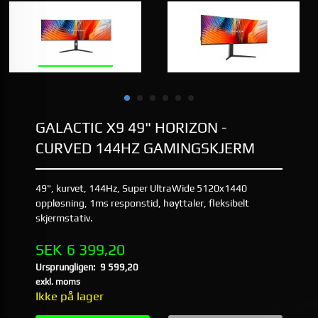
GALACTIC X9 49" HORIZON -
CURVED 144HZ GAMINGSKJERM
49", kurvet, 144Hz, Super UltraWide 5120x1440
oppløsning, 1ms responstid, høyttaler, fleksibelt
skjermstativ.
Erbjudande
SEK
6 399,20
Ursprungligen:
9 599,20
Rabatt
exkl. moms
Ikke på lager