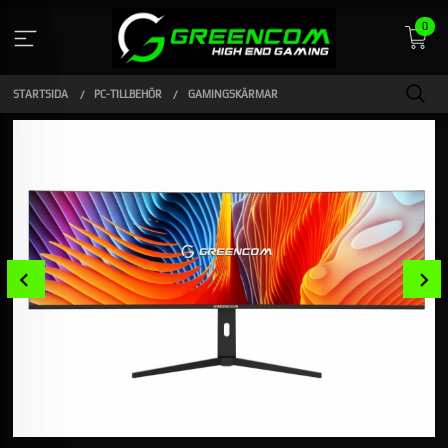
Gå
0
till
innehåll
STARTSIDA
PC-TILLBEHÖR
GAMINGSKÄRMAR
Prev