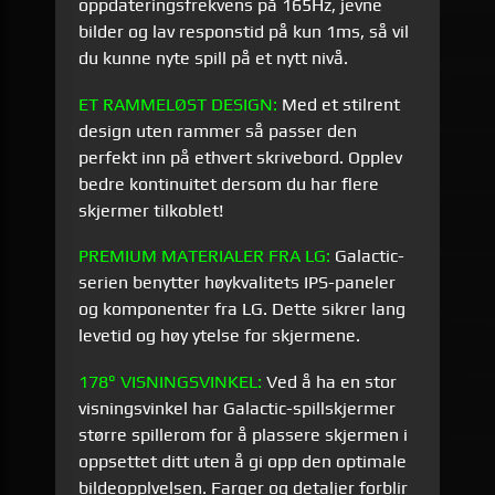
oppdateringsfrekvens på 165Hz, jevne
bilder og lav responstid på kun 1ms, så vil
du kunne nyte spill på et nytt nivå.
ET RAMMELØST DESIGN:
Med et stilrent
design uten rammer så passer den
perfekt inn på ethvert skrivebord. Opplev
bedre kontinuitet dersom du har flere
skjermer tilkoblet!
PREMIUM MATERIALER FRA LG:
Galactic-
serien benytter høykvalitets IPS-paneler
og komponenter fra LG. Dette sikrer lang
levetid og høy ytelse for skjermene.
178° VISNINGSVINKEL:
Ved å ha en stor
visningsvinkel har Galactic-spillskjermer
større spillerom for å plassere skjermen i
oppsettet ditt uten å gi opp den optimale
bildeopplvelsen. Farger og detaljer forblir