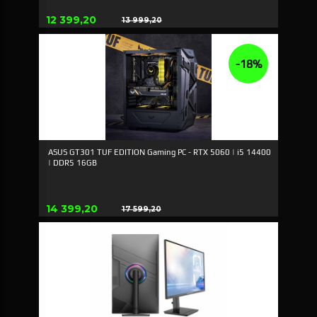
Erbjudande
12 399,20
13 999,20
Rabatt
-18%
ASUS GT301 TUF EDITION Gaming PC - RTX 5060 | i5 14400
| DDR5 16GB
Erbjudande
14 399,20
17 599,20
Rabatt