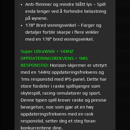
Anti-flimmer og mindre blått lys – Spill
enda lenger ved å forhindre belastning
på øynene.
178° Bred visningsvinkel – Farger og
detaljer forblir skarpe i flere vinkler
med en 178° bred visningsvinkel.
Super UltraWide + 144HZ
OPPDATERINGSREKVENS + 1MS
RESPONSTID:
Horizon-skjermer er utstyrt
med en 144Hz oppdateringsfrekvens og
1ms responstid med IPS-panel. Dette har
store fordeler i raske spillsjangre som
skytespill, racing-simulatorer og sport.
Denne typen spill krever raske og presise
bevegelser, noe som gjør at en høy
oppdateringsfrekvens med en rask
responstid, setter deg et steg foran
konkurrentene dine.