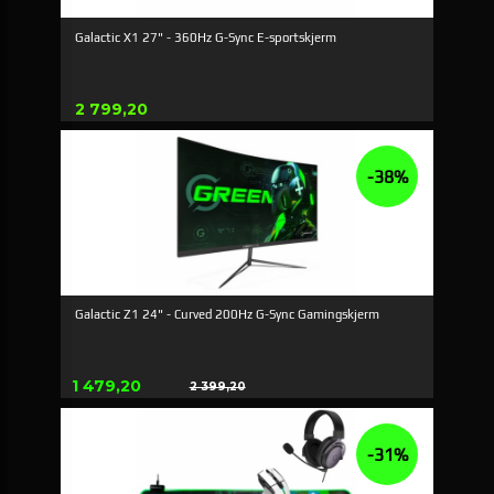
Galactic X1 27" - 360Hz G-Sync E-sportskjerm
Pris
2 799,20
-38%
Galactic Z1 24" - Curved 200Hz G-Sync Gamingskjerm
Erbjudande
1 479,20
2 399,20
Rabatt
-31%