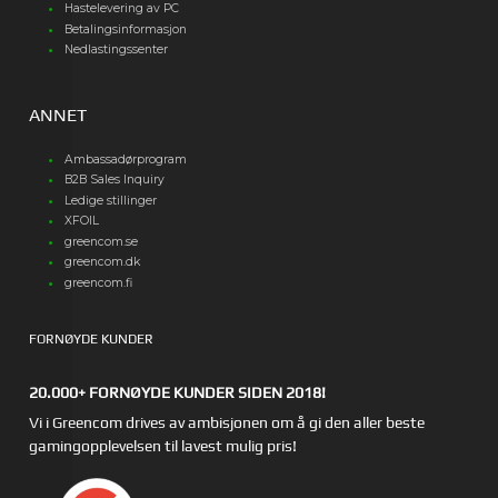
Hastelevering av PC
Betalingsinformasjon
Nedlastingssenter
ANNET
Ambassadørprogram
B2B Sales Inquiry
Ledige stillinger
XFOIL
greencom.se
greencom.dk
greencom.fi
FORNØYDE KUNDER
20.000+ FORNØYDE KUNDER SIDEN 2018!
Vi i Greencom drives av ambisjonen om å gi den aller beste
gamingopplevelsen til lavest mulig pris!