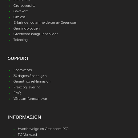
Ordreoversikt
Gavekort
Om oss
Erfaringer og anmeldelser av Greencom
Gamingbloggen
Greencom bakgrunnsbilder
Teknologi
SUPPORT
Kontakt oss
30 dagers åpent kjøp
Garanti og reklamasjon
Frakt og levering
FAQ
Vårt samfunnsansvar
INFORMASJON
Hvorfor velge en Greencom PC?
PC-Verksted