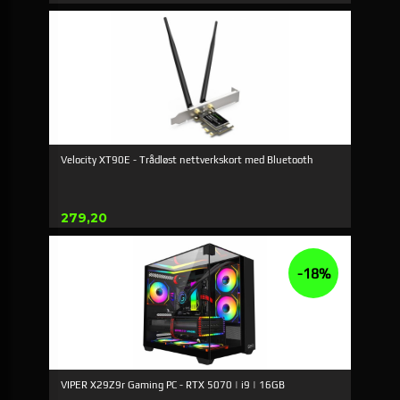
Rabatt
Velocity XT90E - Trådløst nettverkskort med Bluetooth
Pris
279,20
-18%
VIPER X29Z9r Gaming PC - RTX 5070 | i9 | 16GB