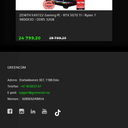
ZENITH hX97Z2 Gaming PC - RTX 5070 TI | Ryzen 7
9800X3D | DDR5 32GB
Erbjudande
24 799,20
28 799,20
Rabatt
GREENCOM
Adress:
Enebakkveien 307, 1188 Oslo
Telefon:
+47 40 00 01 61
E-post:
support@greencom.no
Momsnr.:
928069249MVA