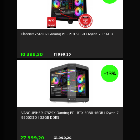
Phoenix Z569CR Gaming PC - RTX 5060 | Ryzen 7 | 16GB
Erbjudande
10 399,20
11 999,20
Rabatt
-13%
VANQUISHER iZ329X Gaming PC - RTX 5080 16GB | Ryzen 7
9800X3D | 32GB DDR5
Erbjudande
27 999,20
31 999,20