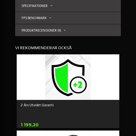
SPECIFIKATIONER
FPS BENCHMARK
PRODUKTRECENSIONER (9)
VI REKOMMENDERAR OCKSÅ
2 Års Utvidet Garanti
Pris
1 199,20