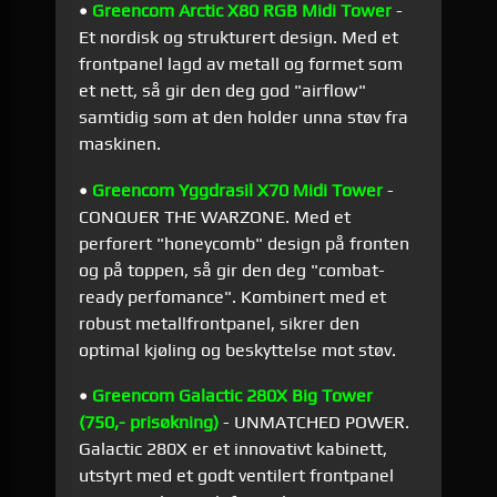
•
Greencom Arctic X80 RGB Midi Tower
-
Et nordisk og strukturert design. Med et
frontpanel lagd av metall og formet som
et nett, så gir den deg god "airflow"
samtidig som at den holder unna støv fra
maskinen.
•
Greencom Yggdrasil X70 Midi Tower
-
CONQUER THE WARZONE. Med et
perforert "honeycomb" design på fronten
og på toppen, så gir den deg "combat-
ready perfomance". Kombinert med et
robust metallfrontpanel, sikrer den
optimal kjøling og beskyttelse mot støv.
•
Greencom Galactic 280X Big Tower
(750,- prisøkning)
- UNMATCHED POWER.
Galactic 280X er et innovativt kabinett,
utstyrt med et godt ventilert frontpanel