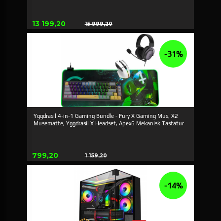
Erbjudande
13 199,20
15 999,20
Rabatt
-31%
Yggdrasil 4-in-1 Gaming Bundle - Fury X Gaming Mus, X2
Musematte, Yggdrasil X Headset, Apex6 Mekanisk Tastatur
Erbjudande
799,20
1 159,20
Rabatt
-14%