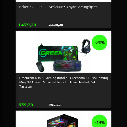
Galactic Z1 24" - Curved 200Hz G-Sync Gamingskjerm
Erbjudande
1 479,20
2 399,20
Rabatt
-20%
Greencom 4-in-1 Gaming Bundle - Greencom Z1 Exo Gaming
Mus, X2 Cosmic Musematte, G3 Eclipse Headset, V4
Tastatur
Erbjudande
639,20
799,20
Rabatt
-13%