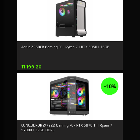
Aorus Z260CR Gaming PC - Ryzen 7 | RTX 5050 | 16GB
Pris
11 199,20
-10%
CONQUEROR iX79Z2 Gaming PC - RTX 5070 TI | Ryzen 7
9700X | 32GB DDR5