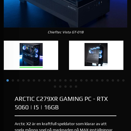
Chieftec Vista GT-01B
ARCTIC C279XR GAMING PC - RTX
5060 | I5 | 16GB
Arctic X2 är en kraftfull speldator som klarar av att
spela många spel på marknaden på MAX-inställningar