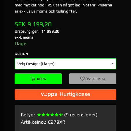
med mycket hög FPS utan något lag. Notera: Priserna
är exklusive moms och tullavgifter.
Erbjudande
SEK
9 199,20
Ursprungligen:
11 999,20
Rabatt
exkl. moms
I lager
DESIGN
KÖPA
ÖNSKELISTA
Betyg:
(9 recensioner)
Artikkelno.:
C279XR