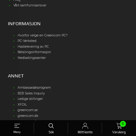
Vårt samfunnsansvar
INFORMASJON
Hvorfor velge en Greencom PC?
PC-Verksted
Hastelevering av PC
Betalingsinformasjon
Nedlastingssenter
ANNET
Ambassadørprogram
B2B Sales Inquiry
Ledige stillinger
XFOIL
greencom.se
greencom.dk
greencom.fi
0
Meny
Sök
Mitt konto
Varukorg