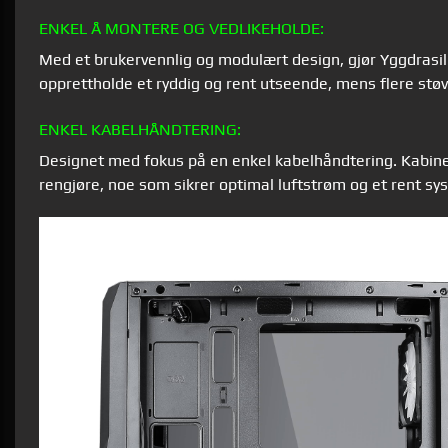
ENKEL Å MONTERE OG VEDLIKEHOLDE:
Med et brukervennlig og modulært design, gjør Yggdrasi
opprettholde et ryddig og rent utseende, mens flere støvf
ENKEL KABELHÅNDTERING:
Designet med fokus på en enkel kabelhåndtering. Kabinette
rengjøre, noe som sikrer optimal luftstrøm og et rent sys