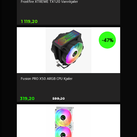
Frostfire XTREME TX120 Vannkjøler
Pris
1 119,20
-47%
Fusion PRO X50 ARGB CPU Kjøler
Erbjudande
319,20
599,20
Rabatt