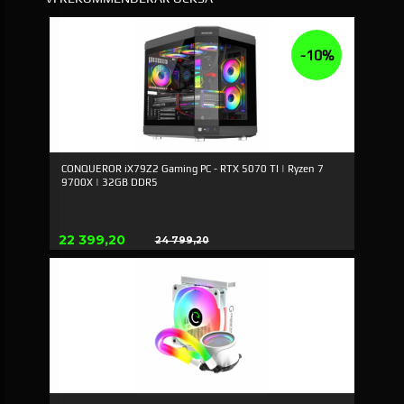
-10%
CONQUEROR iX79Z2 Gaming PC - RTX 5070 TI | Ryzen 7
9700X | 32GB DDR5
Erbjudande
22 399,20
24 799,20
Rabatt