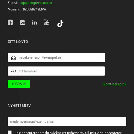
E-post:
support@greencom.no
Momsnr.:
928069249MVA
DITT KONTO
E-
POSTADRESS
DITT
LÖSENORD
Glömt lösenord?
NYHETSBREV
Jag accepterar att du skickar ett nyhetsbrev till mig och accepterar