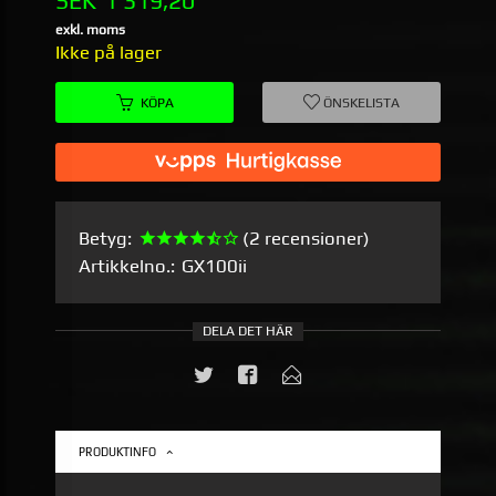
SEK
1 319,20
exkl. moms
Ikke på lager
KÖPA
ÖNSKELISTA
Betyg:
(2 recensioner)
Artikkelno.:
GX100ii
DELA DET HÄR
PRODUKTINFO