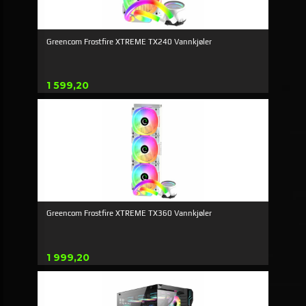
Greencom Frostfire XTREME TX240 Vannkjøler
Pris
1 599,20
Greencom Frostfire XTREME TX360 Vannkjøler
Pris
1 999,20