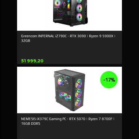
Greencom INFERNAL iZ790C - RTX 3090 | Ryzen 9 5900X |
32GB
Pris
51 999,20
-17%
NEMESIS iX379C Gaming PC - RTX 5070 | Ryzen 7 8700F |
16GB DDR5