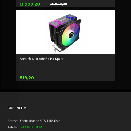
Erbjudande
13 999,20
16 799,20
Rabatt
Stealth X10 ARGB CPU Kjøler
Pris
519,20
GREENCOM
Adress:
Enebakkveien 307, 1188 Oslo
Telefon:
+47 40 00 01 61