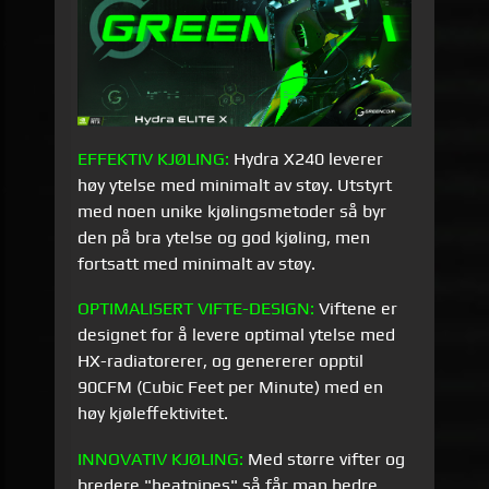
EFFEKTIV KJØLING:
Hydra X240 leverer
høy ytelse med minimalt av støy. Utstyrt
med noen unike kjølingsmetoder så byr
den på bra ytelse og god kjøling, men
fortsatt med minimalt av støy.
OPTIMALISERT VIFTE-DESIGN:
Viftene er
designet for å levere optimal ytelse med
HX-radiatorerer, og genererer opptil
90CFM (Cubic Feet per Minute) med en
høy kjøleffektivitet.
INNOVATIV
KJØLING:
Med større vifter og
bredere "heatpipes" så får man bedre