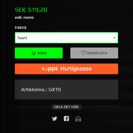
Pris
SEK
519,20
exkl. moms
FARGE
KÖPA
ÖNSKELISTA
Artikkelno.:
GX10
DELA DET HÄR