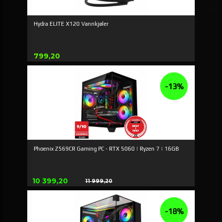
Hydra ELITE X120 Vannkjøler
Pris
799,20
-13%
Phoenix Z569CR Gaming PC - RTX 5060 | Ryzen 7 | 16GB
Erbjudande
10 399,20
11 999,20
Rabatt
-18%