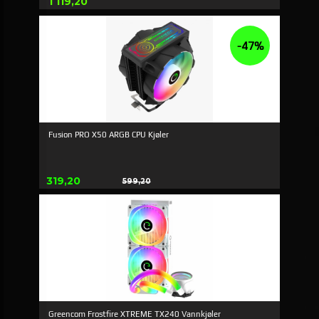
Pris
1 119,20
-47%
Fusion PRO X50 ARGB CPU Kjøler
Erbjudande
319,20
599,20
Rabatt
Greencom Frostfire XTREME TX240 Vannkjøler