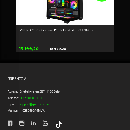
VIPER X29Z9r Gaming PC - RTX 5070 | i9 | 16GB
Erbjudande
13 199,20
15 999,20
Rabatt
GREENCOM
Adress:
Enebakkveien 307, 1188 Oslo
Telefon:
+47 40 00 01 61
E-post:
support@greencom.no
Momsnr.:
928069249MVA