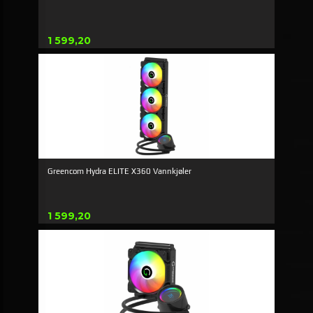
Pris
1 599,20
Greencom Hydra ELITE X360 Vannkjøler
Pris
1 599,20