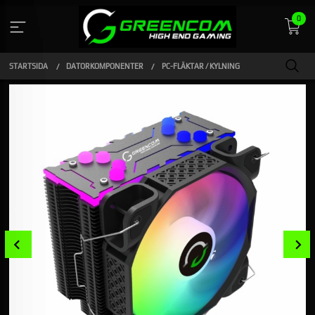
Gå
0
till
innehåll
STARTSIDA
DATORKOMPONENTER
PC-FLÄKTAR / KYLNING
Prev