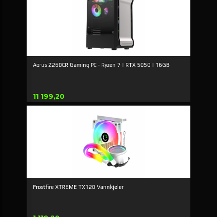
Aorus Z260CR Gaming PC - Ryzen 7 | RTX 5050 | 16GB
Pris
11 199,20
Frostfire XTREME TX120 Vannkjøler