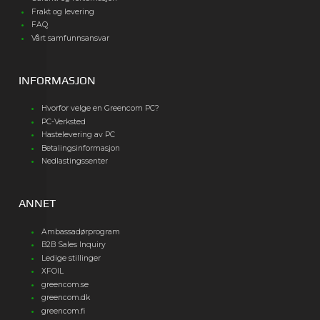
Frakt og levering
FAQ
Vårt samfunnsansvar
INFORMASJON
Hvorfor velge en Greencom PC?
PC-Verksted
Hastelevering av PC
Betalingsinformasjon
Nedlastingssenter
ANNET
Ambassadørprogram
B2B Sales Inquiry
Ledige stillinger
XFOIL
greencom.se
greencom.dk
greencom.fi