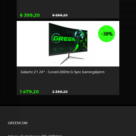
Erbjudande
6 399,20
9 599,20
Rabatt
-38%
Galactic Z1 24" - Curved 200Hz G-Sync Gamingskjerm
Erbjudande
1 479,20
2 399,20
Rabatt
GREENCOM