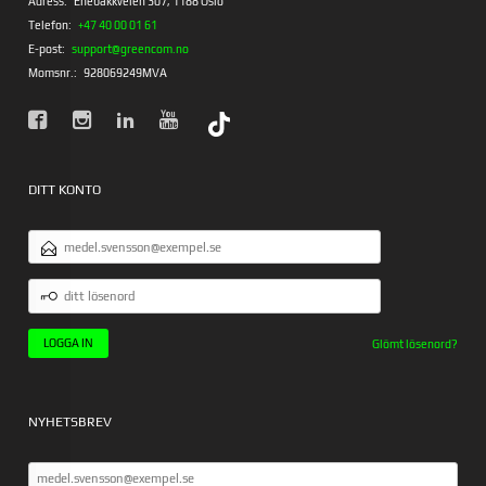
Adress:
Enebakkveien 307, 1188 Oslo
Telefon:
+47 40 00 01 61
E-post:
support@greencom.no
Momsnr.:
928069249MVA
DITT KONTO
E-
POSTADRESS
DITT
LÖSENORD
Glömt lösenord?
NYHETSBREV