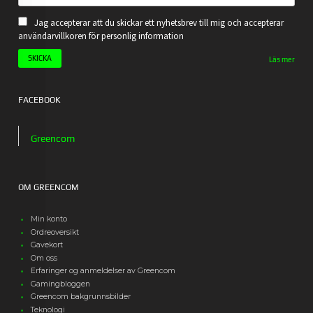
Jag accepterar att du skickar ett nyhetsbrev till mig och accepterar
användarvillkoren för personlig information
Läs mer
FACEBOOK
Greencom
OM GREENCOM
Min konto
Ordreoversikt
Gavekort
Om oss
Erfaringer og anmeldelser av Greencom
Gamingbloggen
Greencom bakgrunnsbilder
Teknologi