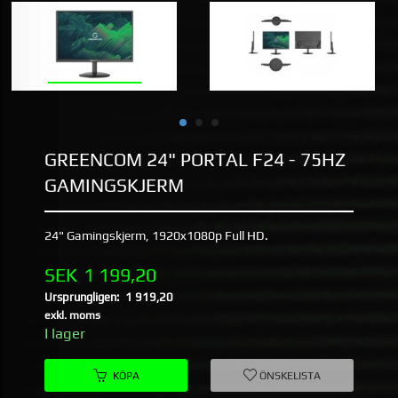
GREENCOM 24" PORTAL F24 - 75HZ
GAMINGSKJERM
24" Gamingskjerm, 1920x1080p Full HD.
Erbjudande
SEK
1 199,20
Ursprungligen:
1 919,20
Rabatt
exkl. moms
I lager
KÖPA
ÖNSKELISTA