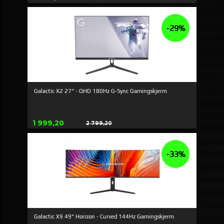
Rabatt
-29%
Galactic X2 27" - QHD 180Hz G-Sync Gamingskjerm
Erbjudande
1 999,20
2 799,20
Rabatt
-33%
Galactic X9 49" Horizon - Curved 144Hz Gamingskjerm