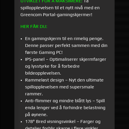
UTVIKLET FOR Å MAKSIMERE:
Ta
spillopplevelsen til et nytt nivå med en
Greencom Portal-gamingskjermer!
HER FÅR DU:
En gamingskjerm til en rimelig penge.
Denne passer perfekt sammen med din
første Gaming PC!
IPS-panel – Optimaliserer skjermfarger
og lysstyrke for å forbedre
bildeopplevelsen.
Rammeløst design – Nyt den ultimate
spillopplevelsen med supersmale
rammer.
Anti-flimmer og mindre blått lys – Spill
enda lenger ved å forhindre belastning
på øynene.
178° Bred visningsvinkel – Farger og
detaljer forblir skarpe i flere vinkler