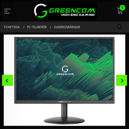
Gå
0
till
innehåll
STARTSIDA
PC-TILLBEHÖR
GAMINGSKÄRMAR
Prev