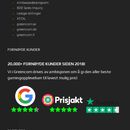
Ambassadørprogram
B2B Sales Inquiry
Ledige stillinger
XFOIL
greencom.se
greencom.dk
greencom.fi
FORNØYDE KUNDER
20.000+ FORNØYDE KUNDER SIDEN 2018!
Vi i Greencom drives av ambisjonen om å gi den aller beste
gamingopplevelsen til lavest mulig pris!