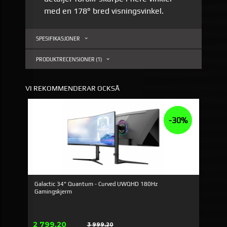
med en 178° bred visningsvinkel.
SPESIFIKASJONER
PRODUKTRECENSIONER (1)
VI REKOMMENDERAR OCKSÅ
-30%
Galactic 34" Quantum - Curved UWQHD 180Hz
Gamingskjerm
Erbjudande
2 799,20
3 999,20