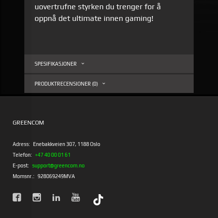
uovertrufne styrken du trenger for å
oppnå det ultimate innen gaming!
SPESIFIKASJONER
PRODUKTRECENSIONER (0)
GREENCOM
Adress:
Enebakkveien 307, 1188 Oslo
Telefon:
+47 40 00 01 61
E-post:
support@greencom.no
Momsnr.:
928069249MVA