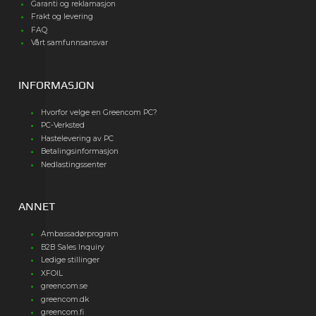
Garanti og reklamasjon
Frakt og levering
FAQ
Vårt samfunnsansvar
INFORMASJON
Hvorfor velge en Greencom PC?
PC-Verksted
Hastelevering av PC
Betalingsinformasjon
Nedlastingssenter
ANNET
Ambassadørprogram
B2B Sales Inquiry
Ledige stillinger
XFOIL
greencom.se
greencom.dk
greencom.fi