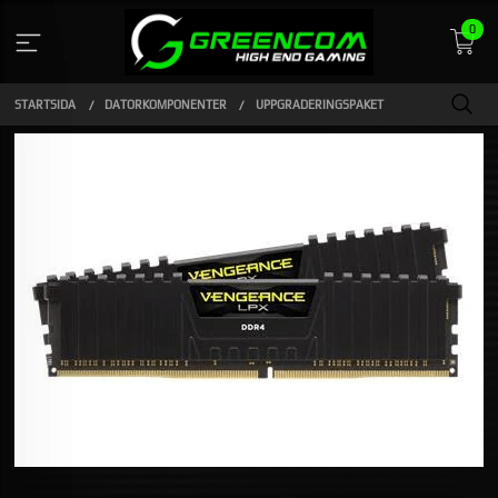
Gå
0
till
innehåll
STARTSIDA
DATORKOMPONENTER
UPPGRADERINGSPAKET