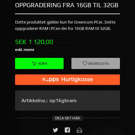
OPPGRADERING FRA 16GB TIL 32GB
Dette produktet gjelder kun for Greencom PCer. Dette
oppgraderer RAM i PCen din fra 16GB RAM til 32GB.
Pris
SEK
1 120,00
exkl. moms
KÖPA
ÖNSKELISTA
Artikkelno.:
op16gbram
DELA DET HÄR