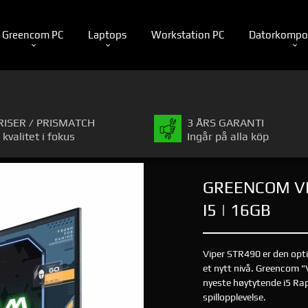
Greencom PC
Laptops
Workstation PC
Datorkompo
RISER / PRISMATCH
3 ÅRS GARANTI
 kvalitet i fokus
Ingår på alla köp
GREENCOM VIP
I5 | 16GB
Viper STR490 er den opt
et nytt nivå. Greencom 
nyeste høytytende i5 Rap
spillopplevelse.