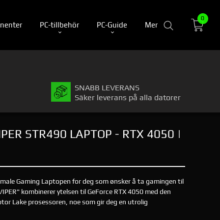
0
nenter
PC-tillbehör
PC-Guide
Mer
SNABB LEVERANS
Säker leverans på alla datorer
ER STR490 LAPTOP - RTX 4050 |
imale Gaming Laptopen for deg som ønsker å ta gamingen til
"VIPER" kombinerer ytelsen til GeForce RTX 4050 med den
tor Lake prosessoren, noe som gir deg en utrolig