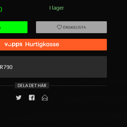
I lager
0
A
ÖNSKELISTA
R790
DELA DET HÄR