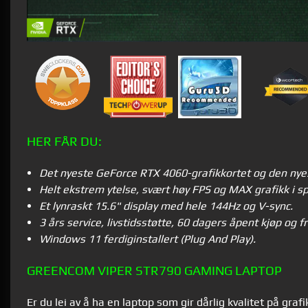
HER FÅR DU:
Det nyeste GeForce RTX 4060-grafikkortet og den nye
Helt ekstrem ytelse, svært høy FPS og MAX grafikk i spi
Et lynraskt 15.6" display med hele 144Hz og V-sync.
3 års service, livstidsstøtte, 60 dagers åpent kjøp og fri
Windows 11 ferdiginstallert (Plug And Play).
GREENCOM VIPER STR790 GAMING LAPTOP
Er du lei av å ha en laptop som gir dårlig kvalitet på gr