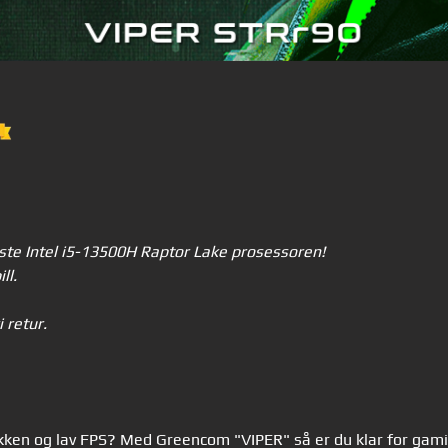
ste Intel i5-13500H Raptor Lake prosessoren!
ll.
 retur.
afikken og lav FPS? Med Greencom "VIPER" så er du klar for gami