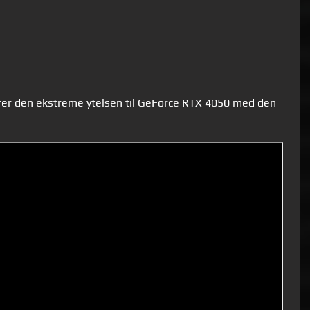
rer den ekstreme ytelsen til GeForce RTX 4050 med den