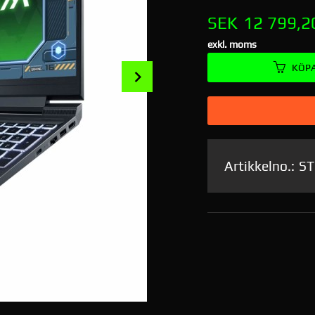
Pris
SEK
12 799,2
exkl. moms
KÖP
Next
Artikkelno.:
ST