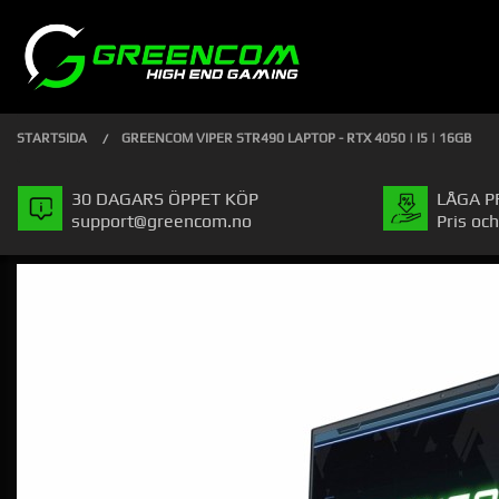
Gå
Stäng
PRODUKTER
till
innehåll
STARTSIDA
GREENCOM VIPER STR490 LAPTOP - RTX 4050 | I5 | 16GB
30 DAGARS ÖPPET KÖP
LÅGA P
support@greencom.no
Pris och