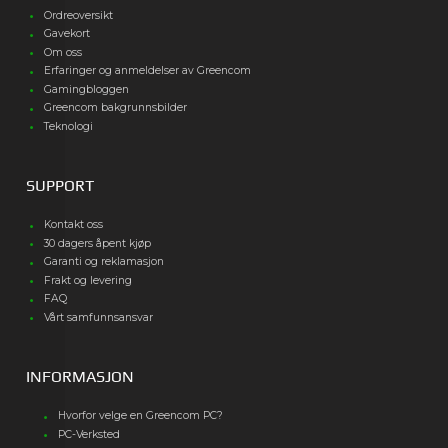
Ordreoversikt
Gavekort
Om oss
Erfaringer og anmeldelser av Greencom
Gamingbloggen
Greencom bakgrunnsbilder
Teknologi
SUPPORT
Kontakt oss
30 dagers åpent kjøp
Garanti og reklamasjon
Frakt og levering
FAQ
Vårt samfunnsansvar
INFORMASJON
Hvorfor velge en Greencom PC?
PC-Verksted