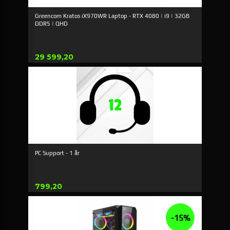
Greencom Kratos iX970WR Laptop - RTX 4080 | i9 | 32GB
DDR5 | QHD
Pris
29 599,20
PC Support - 1 år
Pris
799,20
-15%