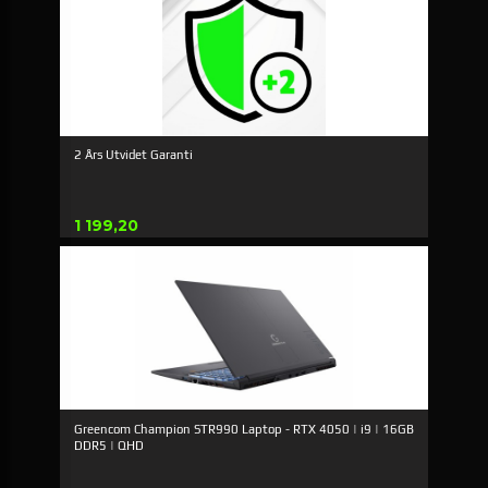
2 Års Utvidet Garanti
Pris
1 199,20
Greencom Champion STR990 Laptop - RTX 4050 | i9 | 16GB
DDR5 | QHD