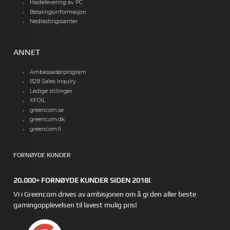
Hastelevering av PC
Betalingsinformasjon
Nedlastingssenter
ANNET
Ambassadørprogram
B2B Sales Inquiry
Ledige stillinger
XFOIL
greencom.se
greencom.dk
greencom.fi
FORNØYDE KUNDER
20.000+ FORNØYDE KUNDER SIDEN 2018!
Vi i Greencom drives av ambisjonen om å gi den aller beste
gamingopplevelsen til lavest mulig pris!