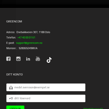
GREENCOM
Adress:
Enebakkveien 307, 1188 Oslo
Telefon:
+47 40 00 01 61
E-post:
support@greencom.no
Momsnr.:
928069249MVA
DITT KONTO
E-
POSTADRESS
DITT
LÖSENORD