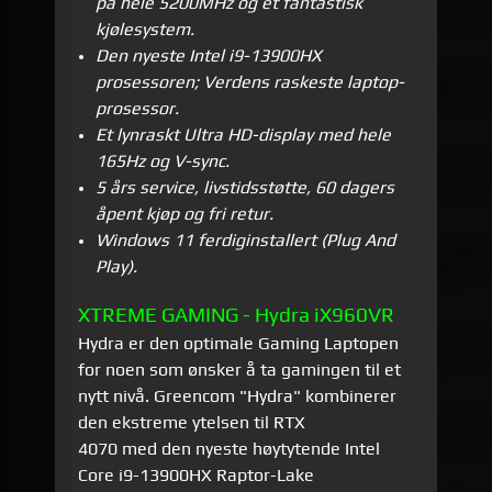
på hele 5200MHz og et fantastisk
kjølesystem.
Den nyeste Intel i9-13900HX
prosessoren; Verdens raskeste laptop-
prosessor.
Et lynraskt Ultra HD-display med hele
165Hz og V-sync.
5 års service, livstidsstøtte, 60 dagers
åpent kjøp og fri retur.
Windows 11 ferdiginstallert (Plug And
Play).
XTREME GAMING - Hydra iX960VR
Hydra er den optimale Gaming Laptopen
for noen som ønsker å ta gamingen til et
nytt nivå. Greencom "Hydra" kombinerer
den ekstreme ytelsen til RTX
4070 med
den nyeste høytytende Intel
Core i9-13900HX Raptor-Lake