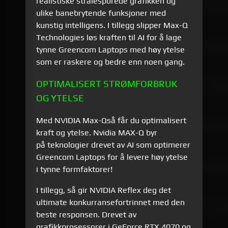
realistiske strålesporede grafikken og
ulike banebrytende funksjoner med
kunstig intelligens.
I tillegg slipper Max-Q
Technologies løs kraften til AI for å lage
tynne Greencom Laptops med høy ytelse
som er raskere og bedre enn noen gang.
OPTIMALISERT STRØMFORBRUK
OG YTELSE
Med NVIDIA Max-Q
så får du optimalisert
kraft og ytelse.
Nvidia MAX-Q byr
på
teknologier drevet av AI som optimerer
Greencom Laptops for å levere høy ytelse
i tynne formfaktorer!
I tillegg, så gir NVIDIA Reflex deg det
ultimate konkurransefortrinnet med den
beste responsen. Drevet av
grafikkprosessorer i GeForce RTX 4070 og