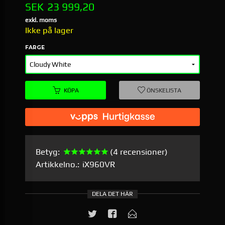
Pris
SEK
23 999,20
exkl. moms
Ikke på lager
FARGE
KÖPA
ÖNSKELISTA
Betyg:
(4 recensioner)
Artikkelno.:
iX960VR
DELA DET HÄR