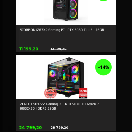
SCORPION iZ67XR Gaming PC - RTX 5060 TI | i5 | 16GB
Erbjudande
11 199,20
13 199,20
Rabatt
-14%
ZENITH hX97Z2 Gaming PC - RTX 5070 TI | Ryzen 7
9800X3D | DDR5 32GB
Erbjudande
24 799,20
28 799,20
Rabatt