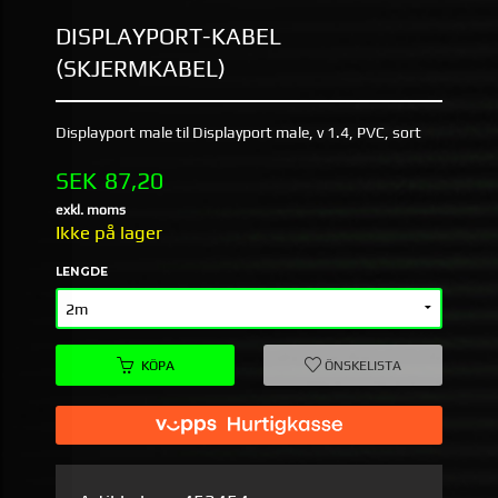
DISPLAYPORT-KABEL
(SKJERMKABEL)
Displayport male til Displayport male, v 1.4, PVC, sort
Pris
SEK
87,20
exkl. moms
Ikke på lager
LENGDE
KÖPA
ÖNSKELISTA