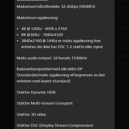
Maksimum båndbredde: 32,4Gbps (HDBR3)
Maksimum oppløsning:
4K @ 120hz - 4096 x 2160
8K @ 60hz - 7680x4320
3840x2160 @ 144hz er maks oppløsning hvis
enheten din ikke har DSC 1.2 støtte eller nyere
Maks audio output: 32 kanals 1536kHz
Bakoverkompatibel med alle eldre DP
Standarder(maks oppløsning vil begrenses av den
enheten med lavest standard)
Støtter Dynamic HDR
Støtter Multi-stream transport
Støtter 3D video
Støtter DSC (Display Stream Compression)