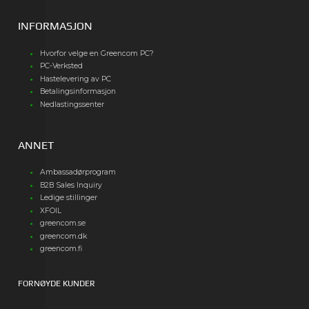
INFORMASJON
Hvorfor velge en Greencom PC?
PC-Verksted
Hastelevering av PC
Betalingsinformasjon
Nedlastingssenter
ANNET
Ambassadørprogram
B2B Sales Inquiry
Ledige stillinger
XFOIL
greencom.se
greencom.dk
greencom.fi
FORNØYDE KUNDER