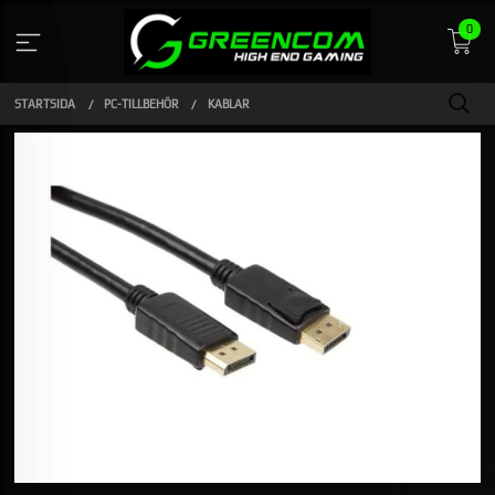
Gå
0
till
innehåll
STARTSIDA
PC-TILLBEHÖR
KABLAR