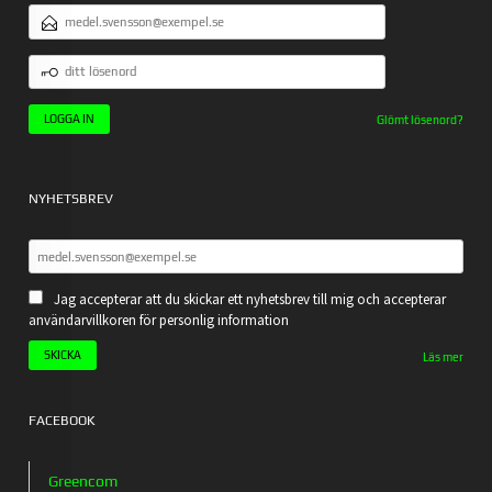
E-
POSTADRESS
DITT
LÖSENORD
Glömt lösenord?
NYHETSBREV
Jag accepterar att du skickar ett nyhetsbrev till mig och accepterar
användarvillkoren för personlig information
Läs mer
FACEBOOK
Greencom