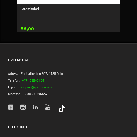
Strømkabel
Pris
56,00
GREENCOM
Adress:
Enebakkveien 307, 1188 Oslo
Telefon:
+47 40 00 01 61
E-post:
support@greencom.no
Momsnr.:
928069249MVA
DITT KONTO