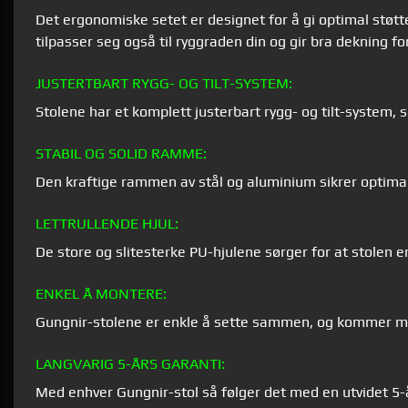
Det ergonomiske setet er designet for å gi optimal støtte.
tilpasser seg også til ryggraden din og gir bra dekning fo
JUSTERTBART RYGG- OG TILT-SYSTEM:
Stolene har et komplett justerbart rygg- og tilt-system, so
STABIL OG SOLID RAMME:
Den kraftige rammen av stål og aluminium sikrer optimal s
LETTRULLENDE HJUL:
De store og slitesterke PU-hjulene sørger for at stolen en
ENKEL Å MONTERE:
Gungnir-stolene er enkle å sette sammen, og kommer me
LANGVARIG 5-ÅRS GARANTI:
Med enhver Gungnir-stol så følger det med en utvidet 5-år