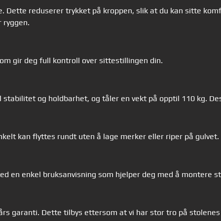
 Dette reduserer trykket på kroppen, slik at du kan sitte komfor
r ryggen.
m gir deg full kontroll over sittestillingen din.
tabilitet og holdbarhet, og tåler en vekt på opptil 110 kg. De
kelt kan flyttes rundt uten å lage merker eller riper på gulvet.
d en enkel bruksanvisning som hjelper deg med å montere sto
s garanti. Dette tilbys ettersom at vi har stor tro på stolenes