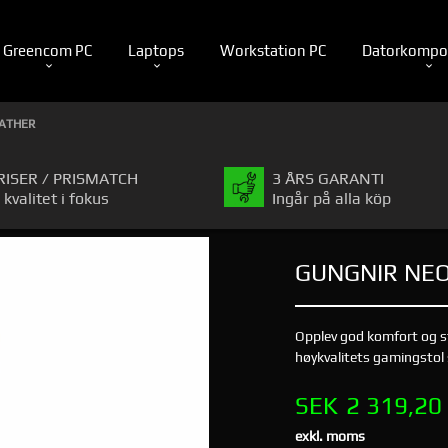
Greencom PC
Laptops
Workstation PC
Datorkompo
EATHER
RISER / PRISMATCH
3 ÅRS GARANTI
 kvalitet i fokus
Ingår på alla köp
GUNGNIR NEO
Opplev god komfort og 
høykvalitets gamingstol s
Pris
SEK
2 319,20
exkl. moms