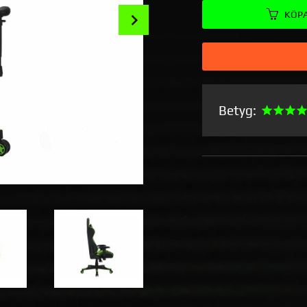
Next
KÖP
Betyg: