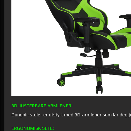
3D-JUSTERBARE ARMLENER:
Gungnir-stoler er utstyrt med 3D-armlener som lar deg ju
ERGONOMISK SETE: