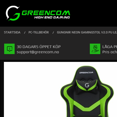
Gå
Stäng
PRODUKTER
till
innehåll
STARTSIDA
PC-TILLBEHÖR
GUNGNIR NEON GAMINGSTOL V2.0 PU L
30 DAGARS ÖPPET KÖP
LÅGA P
support@greencom.no
Pris och