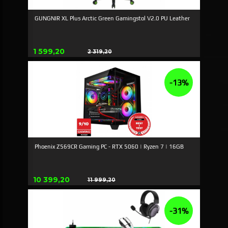
GUNGNIR XL Plus Arctic Green Gamingstol V2.0 PU Leather
Erbjudande
1 599,20
2 319,20
Rabatt
-13%
Phoenix Z569CR Gaming PC - RTX 5060 | Ryzen 7 | 16GB
Erbjudande
10 399,20
11 999,20
Rabatt
-31%