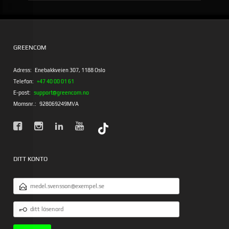
Rabatt
GREENCOM
Adress:
Enebakkveien 307, 1188 Oslo
Telefon:
+47 40 00 01 61
E-post:
support@greencom.no
Momsnr.:
928069249MVA
DITT KONTO
E-
POSTADRESS
DITT
LÖSENORD