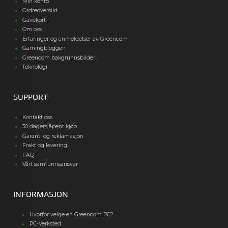
Min konto
Ordreoversikt
Gavekort
Om oss
Erfaringer og anmeldelser av Greencom
Gamingbloggen
Greencom bakgrunnsbilder
Teknologi
SUPPORT
Kontakt oss
30 dagers åpent kjøp
Garanti og reklamasjon
Frakt og levering
FAQ
Vårt samfunnsansvar
INFORMASJON
Hvorfor velge en Greencom PC?
PC-Verksted