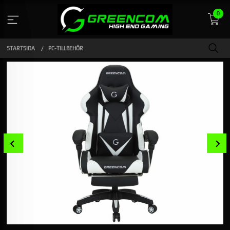
Gå
0
till
innehåll
STARTSIDA
PC-TILLBEHÖR
Prev