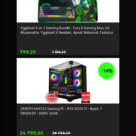
Yggdrasil 4-in-1 Gaming Bundle - Fury X Gaming Mus, X2
Musematte, Yggdrasil X Headset, Apex6 Mekanisk Tastatur
Erbjudande
799,20
1 159,20
Rabatt
-14%
ZENITH hX97Z2 Gaming PC - RTX 5070 TI | Ryzen 7
9800X3D | DDR5 32GB
Erbjudande
24 799,20
28 799,20