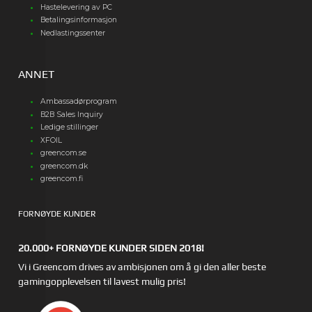
Hastelevering av PC
Betalingsinformasjon
Nedlastingssenter
ANNET
Ambassadørprogram
B2B Sales Inquiry
Ledige stillinger
XFOIL
greencom.se
greencom.dk
greencom.fi
FORNØYDE KUNDER
20.000+ FORNØYDE KUNDER SIDEN 2018!
Vi i Greencom drives av ambisjonen om å gi den aller beste
gamingopplevelsen til lavest mulig pris!